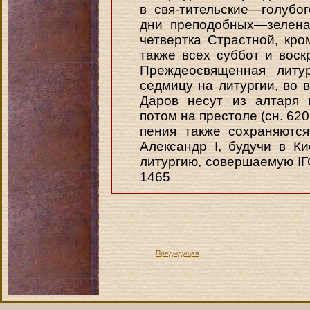
в свя-тительские—голубо
дни преподобных—зелена
четвертка Страстной, кро
также всех суббот и вос
Преждеосвященная литур
седмицу на литургии, во в
Даров несут из алтаря 
потом на престоле (сн. 620
пения также сохраняются
Александр I, будучи в К
литургию, совершаемую 
1465
Предыдущая