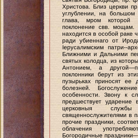
Христова. Близ церкви п
углублении, на большом
глава, мром которой 
поклонение свв. мощам.
находится в особой раке 
ради убиеннаго от Ирода
Іерусалимским патри--а
Ближними и Дальними пе
святых колодца, из которы
Антонием, а другой—п
поклонники берут из эт
пузырьках приносят ее 
болезней. Богослужен
особенности. Звону к с
предшествует ударение 
церковныя службы
священнослужителями в п
прочие праздники, соотв
облачения употребля
Богородичные праздники—