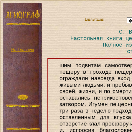
Предыдущая
С. В
Настольная книга це
Полное из
На Главную
с
шим подвитам самоотве
пещеру в проходе пещер
ограждали навсегда вход
живыми людьми, и пребыв
своей, жизни, и по смерти
оставались неприкоснов
затвором. Игумен пещерн
три раза в неделю подход
оставленным для впуск
отверстие клал просфору 
и, испросив благослове