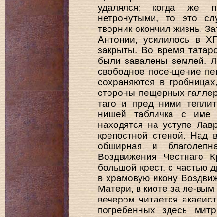
удалялся; когда же 
нетронутыми, то это сл
творник окончил жизнь. За
Антонии, усилилось в Х
закрыты. Во время татар
были завалены землей. Л
свободное посе-щение п
сохраняются в гробницах
стороны пещерных галлер
таго и пред ними тепли
нишей табличка с име 
находятся на уступе Лавр
крепостной стеной. Над
обширная и благолепн
Воздвижения Честнаго К
большой крест, с частью 
в храмовую икону Воздвиж
Матери, в киоте за ле-вым
вечером читается акаеис
погребенных здесь митр