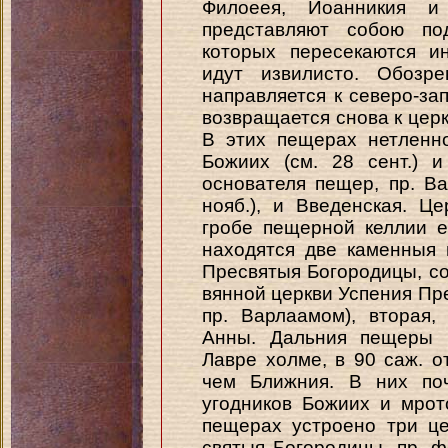
Филоеея, Иоанникия и
представляют собою по
которых пересекаются и
идут извилисто. Обозре
направляется к северо-зап
возвращается снова к цер
В этих пещерах нетленн
Божиих (см. 28 сент.) и
основателя пещер, пр. Ва
нояб.), и Введенская. Ц
гробе пещерной келлии 
находятся две каменныя
Пресвятыя Богородицы, со
вянной церкви Успения Пр
пр. Варлаамом), вторая
Анны. Дальния пещеры н
Лавре холме, в 90 саж. о
чем Ближния. В них поч
угодников Божиих и мрот
пещерах устроено три ц
святыя Богородицы, пр. 