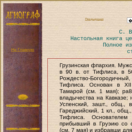
Предыдущая
С. В
Настольная книга це
Полное из
На Главную
с
Грузинская фпархия. Мужск
в 90 в. от Тифлиса, в 5
Рождество-Богородичный, 
Тифлиса. Основан в XII
Тамарой (см. 1 мая); ра
владычества на Кавказе; 
Успенский, зашт., общ., 
Гареджийский, 1 кл., общ.,
Тифлиса. Основателем
прибывший в Груэию со 
(см. 7 мая) и избравши дл