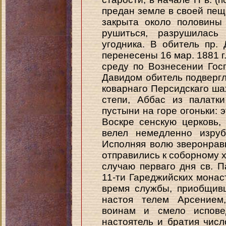
предан земле в своей пещ
закрыта около половины
рушиться, разрушилас
угодника. В обитель пр.
перенесены 16 мар. 1881 г
среду по Вознесении Госп
Давидом обитель подверг
коварнаго Персидскаго шах
степи, Аббас из палатк
пустыни на горе огоньки: 
Воскре сенскую церковь,
велел немедленно изруб
Исполняя волю зверонрав
отправились к соборному х
случаю перваго дня св. П
11-ти Гареджийских монаст
время службы, приобщивш
настоя телем Арсением
воинам и смело испове
настоятель и братия чис