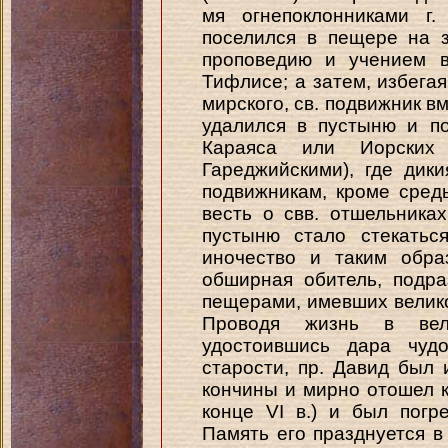
мя огнепоклонниками г.
поселился в пещере на 
проповедию и учением в
Тифлисе; a затем, избега
мирского, св. подвижник в
удалился в пустыню и п
Караяса или Иорских 
Гареджийскими), где дик
подвижникам, кроме сред
весть о свв. отшельника
пустыню стало стекатьс
иночество и таким обра
обширная обитель, подр
пещерами, имевших велико
Проводя жизнь в вели
удостоившись дара чудо
старости, пр. Давид был
кончины и мирно отошел ко
конце VI в.) и был погр
Память его празднуется в