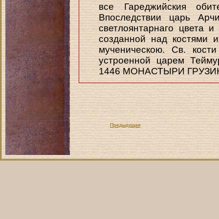
все Гареджийския обит
Впоследствии царь Арчи
светлоянтарнаго цвета и
созданной над костями и
мученическою. Св. кост
устроенной царем Тейму
1446 МОНАСТЫРИ ГРУЗИ
Предыдущая