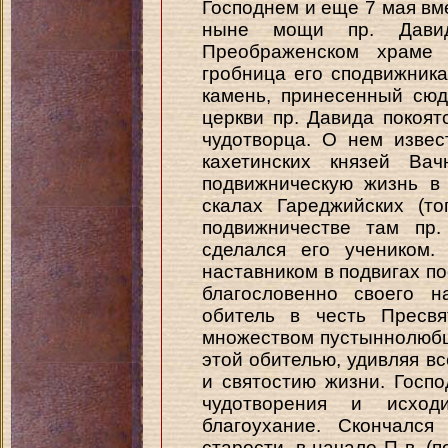
Господнем и еще 7 мая вм
ныне мощи пр. Давид
Преображенском храме 
гробница его сподвижника
камень, принесенный сюд
церкви пр. Давида покоят
чудотворца. О нем извес
кахетинских князей Ва
подвижническую жизнь в
скалах Гареджийских (т
подвижничестве там пр
сделался его учеником.
наставником в подвигах по
благословенно своего н
обитель в честь Пресв
множеством пустыннолюбце
этой обителью, удивляя в
и святостию жизни. Госп
чудотворения и исход
благоухание. Скончался
старости, в начале П в. (п