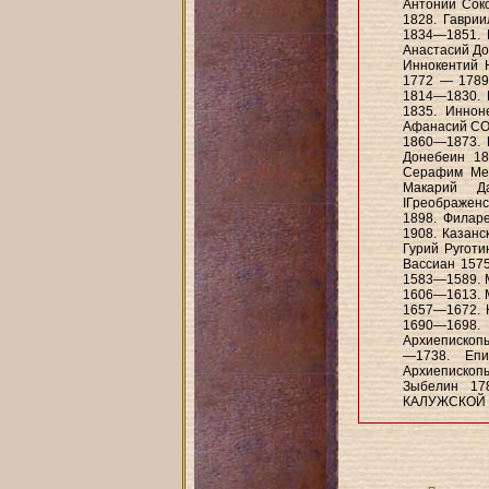
Антоний Сок
1828. Гаври
1834—1851. 
Анастасий До
Иннокентий 
1772 — 1789.
1814—1830. 
1835. Иннон
Афанасий СО
1860—1873. Е
Донебеин 18
Серафим Меще
Макарий Д
ІГреображен
1898. Филар
1908. Казанс
Гурий Ругот
Вассиан 1575
1583—1589. М
1606—1613. 
1657—1672. 
1690—1698. 
Архиепископы
—1738. Епи
Архиепископ
Зыбелин 17
КАЛУЖСКОЙ 