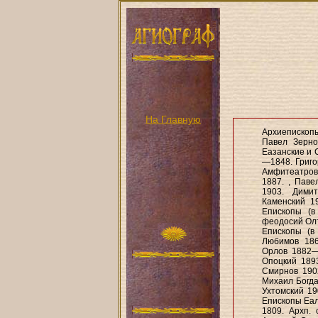
На Главную
Архиепископ
Павел Зерно
Еазанские и 
—1848. Григо
Амфитеатров 
1887. , Пав
1903. Дими
Каменский 19
Епископы (в
феодосий Олт
Епископы (в
Любимов 186
Орлов 1882—
Опоцкий 189
Смирнов 190
Михаил Богда
Ухтомский 19
Епископы Еал
1809. Архп.