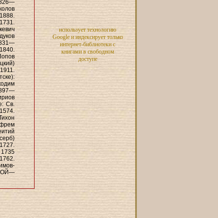
1826—
колов
1888.
1731.
кевич
использует технологию
дуков
Google и индексирует только
1831—
интернет-библиотеки с
1840.
книгами в свободном
Попов
доступе
цкий)
1911.
ске):
одим
1897—
ириов
: Св.
1574.
Тихон
Ефрем
еитий
серб)
1727.
 1735
762.
имов-
КОЙ—