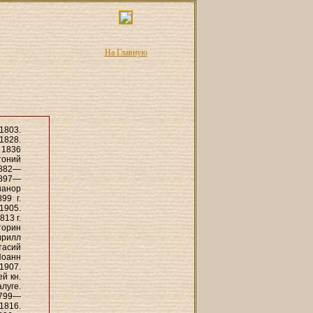
На Главную
1803.
1828.
 1836
тоний
1882—
1897—
нанор
99 г.
1905.
13 г.
торин
ирилл
тасий
Иоанн
1907.
й кн.
луге.
1799—
1816.