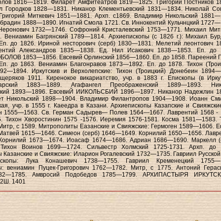
олов 1816—1819. Филарет Амфитеатров 1819—1825. Григорий Постников 
ил Городков 1828—1831. Никанор Клементьевский 1831—1834. Николай Со
Григорий Миткевич 1851—1881. Архп. с1869. Владимир Никольский 1881—
брадин 1888—1890. Игнатий Смола 1721. Св. Иннокентий Кульчнцкий 1727—
Неронович 1732—1746. Софроний Кристалевский 1753—1771. Михаил Мит
 Вениамин Багрянский 1789—1814. Архиепископы (с 1826 г.): Михаил Бур
En. до 1826. Ириной несторович (серб) 1830—1831. Мелетий леонтович 
ентий Александров 1835—1838. Ед. Нил Исакович 1838—1853. Еп. до 
БОЛОВ 1853—1856. Евсевий Орлинский 1856—1860. Еп. до 1858. Пареений 
п. до 1863. Вениамин Благонравов 1873—1892. Еп. до 1878. Тихон (Трои
92—1894. Иркутскив и Верхолепские: Тихон (Троицкий) Донебеин 1894—
ряков 1911. Киренокое викариатство, учр. в 1883 г. Епископы (в Иркут
арский 1883—1889. Агафангел Преображенский 1889—1893. Ник
ский 1893—1896. ЕвсевиЙ ИИКОЛЬСБИЙ 1896—1897. Никанор Надежлин 
ет Никольский 1898—1904. Владимир Филантропов 1904—1908. Иоанн См
кая, учр. в 1555 г. Каеедра в Казани. Архиепископы Казапские и Свияжские
ин 1555—1563. Св. Герман Садырев— Полев 1564—1667. Лаврентий 1568 - 
. Тихон Хворостинин 1575 -1576. Иеремия 1576-1581. Косма 1581—1583. 
итр, с 1589. Митрополиты Еазанские и Свияжские: Гермоген 1589—1606. 
Матвей 1615—1646. Симеон (серб) 1646—1649. Корнилий 1650—1656. Лавр
Корнилий 1673—1674. Иоасаф 1674—1686. Адриан 1686—1690. Маркелл (
Тихон Воинов 1699—1724. Сильвестр Холмский 1725-1731. Архп. до 
 Казанские и Свияжские: Иларион Рогалевский 1732—1735. Гавриил Русской
скопы: Лука Конашевич 1738—1755. Гавриил Кременецкий 1755—1
ы: вениамин Пуцек-Григорович 1762—1782. Митр, с 1775. Антоний Герас
82—1785. Амвросий Подобедов 1785—1799. АРХИПАСТЫРЯ ИРКУТС
2Ш. 1401