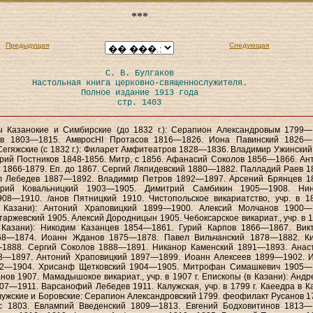
***
Предыдущая
Следующая
С. В. Булгаков
Настольная книга церковно-священнослужителя.
Полное издание 1913 года
стр. 1403
ы Казанокие и Симбирские (до 1832 г.): Серапион Александровым 1799—
в 1803—1815. АмвросНІ Протасов 1816—1826. Иона Павинский 1826—
Сегяжские (с 1832 г.): Филарет Амфитеатров 1828—1836. Владимир Ужинский
рий Постников 1848-1856. Митр, с 1856. Афанасий Соколов 1856—1866. Ан
1866-1879. Еп. до 1867. Сергий Ляпидевский 1880—1882. Палладий Раев 
ел Лебедев 1887—1892. Владимир Петров 1892—1897. Арсений Брянцев 
трий Ковальницкий 1903—1905. Димитрий Самбикин 1905—1908. Ни
08—1910. /анов Пятницкий 1910. Чистопольское викариатство, учр. в 18
 Казани): Антоний Храповицкий 1899—1900. Алексий Молчанов 1900—
аржевский 1905. Алексий Дородницын 1905. Чебоксарское викариат., учр. в 18
 Казани): Никодим Казанцев 1854—1861. Гурий Карпов 1866—1867. Вик
8—1874. Иоанн Жданов 1875—1878. Павел Вильчанский 1878—1882. К
1888. Сергий Соколов 1888—1891. Никанор Каменский 1891—1893. Анас
3—1897. Антоний Храповицкий 1897—1899. Иоанн Алексеев 1899—1902. 
2—1904. Хрисанф Щетковский 1904—1905. Митрофан Симашкевич 1905—
нов 1907. Мамадышокое викариат., учр. в 1907 г. Епископы (в Каэани): Андре
07—1911. Варсанофий Лебедев 1911. Калужская, учр. в 1799 г. Каеедра в Ка
ужские и Боровские: Серапион Александровский 1799. феофилакт Русанов 
 с 1803. Евлампий Введенский 1809—1813. Евгений Бодховитинов 1813—