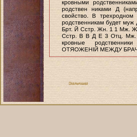
кровными родственниками
родствен никами Д (нап
свойство. В трехродном
родственникам будет муж д
Брт. Й Сстр. Жн. 1 1 Мж. Ж
Сстр. В В Д Е 3 Отц. Мж.
кровные родственни
ОТЯОЖЕНІЙ МЕЖДУ БРАЧ
Предыдущая