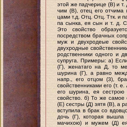
этой же падчерице (В) и т. д
чим (В), отец его отчима 
цами т.д. Отц. Отц. Ттк. и п
па сынка, ея сын и т. д. 
Это свойство образует
посредством брачных сопр
муж и двухродеые свойс
двухродные свойственники
родственники одного и д
супруга. Примеры: а) Есл
(Г), женатаго на Д, то м
шурина (Г), а равно меж
напр., его отцом (3), бр
свойственниками его (т. е. 
его шурина, ея сестрою 
свойство. б) То же самое
(Е) сестры (Д) зятя (В), а 
вступила в брак со вдовц
дочь (Г), которая вышла 
мачихою) и мужем (Д) е