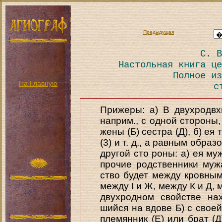
Предыдущая
С. В
Настольная книга це
Полное из
На Главную
с
Прижеры: а) В двухродвх
наприм., с одной стороны, 
жены (Б) сестра (Д), б) ея
(3) и т. д., а равным образ
другой сто роны: а) ея мужа 
прочие родственники муж
ство будет между кровны
между I и Ж, между К и Д, м
двухродном свойстве на
шийся на вдове Б) с своей 
племянник (Е) или брат (Д