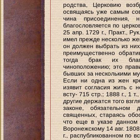
родства, Церковию возб
освящаясь уже самым со
чина присоединения, н
благословляется по церков
25 апр. 1729 г., Практ., Р
имел прежде несколько жен
он должен выбрать из них
преимущественно обрати
тогда брак их благ
чиноположению; это прав
бывших за несколькими мужья
Если ни одна из жен кр
изявит согласия жить с 
всту- 715 стр.; 1888 г., 1 
другие держатся того взгля
законе, обязательном 
священных, стараясь обос
что еще в указе данно
Воронежскому 14 авг. 1808 
г., распубликованном по 