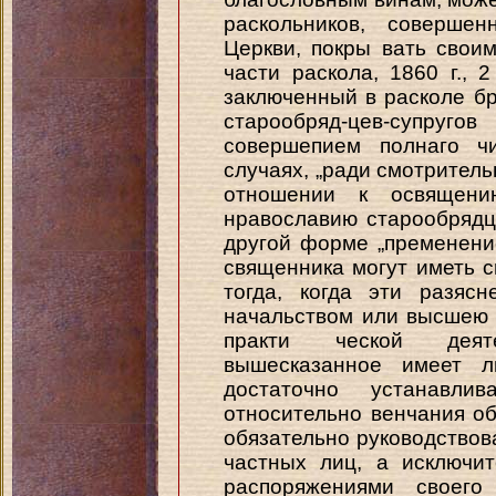
раскольников, соверше
Церкви, покры вать своим
части раскола, 1860 г., 2
заключенный в расколе б
старообряд-цев-супр
совершепием полнаго ч
случаях, „ради смотритель
отношении к освящени
нравославию старообрядц
другой форме „пременени
священника могут иметь с
тогда, когда эти разяс
начальством или высшею 
практи ческой деят
вышесказанное имеет л
достаточно устанавли
относительно венчания об
обязательно руководствов
частных лиц, а исключи
распоряжениями своего