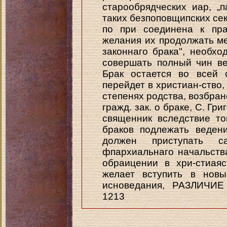
старообрядческих иар, „
таких безпоповщипских сект
по при соединена к пра
желания их продолжать м
законнаго брака", необхо
совершать полный чин ве
Брак остается во всей 
перейдет в христиан-ство,
степенях родства, возбран
гражд. зак. о браке, С. Гри
священник вследствие то
браков подлежать веден
должен приступать 
фпархиальнаго начальства
обраицении в хри-стиая
желает вступить в новы
исноведания, РАЗЛИЧИ
1213