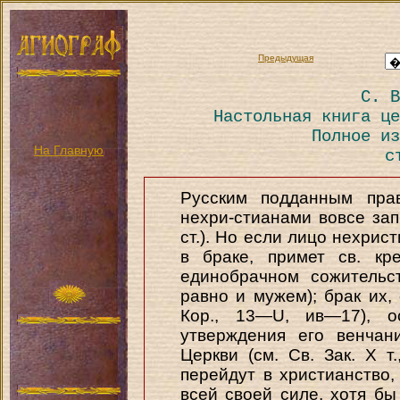
Предыдущая
С. В
Настольная книга це
Полное из
На Главную
с
Русским подданным прав
нехри-стианами вовсе запр
ст.). Но если лицо нехрис
в браке, примет св. кр
единобрачном сожительс
равно и мужем); брак их,
Кор., 13—U, ив—17), о
утверждения его венчан
Церкви (см. Св. Зак. X т.
перейдут в христианство,
всей своей силе, хотя б