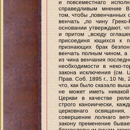
и повсеместнаго испол
справедливым мнение В
том, чтобы „повенчанных 
венчать „по чину Греко
основании утверждают, ч
и притом ,,всюду оглаше
присоединя ющихся к пр
признающих брак безпон
венчать полным чином, а
из чина венчания последн
необходимости в неко-то
закона исключения (см. Ц
Прав. Соб. 1895 г., 10 №, 
что, как было сказало выш
не может иметь никакой
Церкви в качестве рели
строго каноиически, каж
церковнаго освящения
совершение лолнаго веп
закону пременение бывает
благословным винам, може