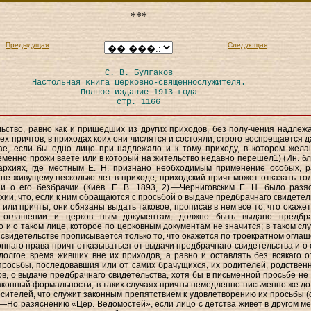
***
Предыдущая
Следующая
С. В. Булгаков
Настольная книга церковно-священнослужителя.
Полное издание 1913 года
стр. 1166
ьство, равно как и пришедших из других приходов, без полу-чения надлеж
ех причтов, в приходах коих они числятся и состояли, строго воспрещается д
чае, если бы одно лицо при надлежало и к тому приходу, в котором жел
еменно прожи ваете или в который на жительство недавно перешел1) (Ин. бл.,
архиях, где местным Е. H. признано необходимым применение особых, р
, не живущему несколько лет в приходе, приходский причт может отказать тол
и о его безбрачии (Киев. Е. В. 1893, 2).—Черниговским Е. Н. было разя
хии, что, если к ним обращаются с просьбой о выдаче предбрачнаго свидетел
 или причты, они обязаны выдать таковое, прописав в нем все то, что окажет
м оглашении и церков ным документам; должно быть выдано предбр
о и о таком лице, которое по церковным документам не значится; в таком слу
свидетельстве прописывается только то, что окажется по троекратном оглаш
оннаго права причт отказываться от выдачи предбрачнаго свидетельства и о 
долгое время живших вне их приходов, а равно и оставлять без всякаго о
росьбы, последовавшия или от самих брачущихся, их родителей, родственн
ов, о выдаче предбрачнаго свидетельства, хотя бы в письменной просьбе не
конный формальности; в таких случаях причты немедленно письменно же д
сителей, что служит законным препятствием к удовлетворению их просьбы (с
).—Но разяснению «Цер. Ведомостей», если лицо с детства живет в другом ме