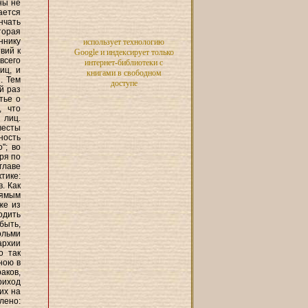
ны не
ается
нчать
торая
ннику
использует технологию
вий к
Google и индексирует только
всего
интернет-библиотеки с
иц, и
книгами в свободном
. Тем
доступе
й раз
тье о
, что
 лиц.
весты
ность
"; во
ря по
главе
тике:
. Как
рямым
же из
одить
быть,
ольми
архии
о так
еною в
аков,
риход
их на
влено: