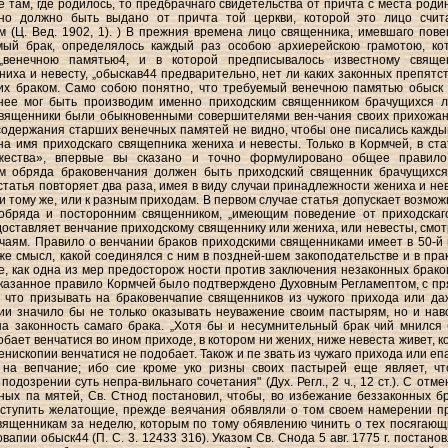
не там, где родилось, то предбрачнаго свидетельства от причта с места роди
оно должно быть выдано от причта той церкви, которой это лицо счит
 (Ц. Вед. 1902, 1). ) В прежния времена лицо священника, имевшаго пове
мый брак, определялось каждый раз особою архиерейскою грамотою, ко
„венечною памятью4, и в которой предписывалось известному свяще
ниха и невесту, „обыскав44 предварительно, нет ли каких законных препятст
их браком. Само собою понятно, что требуемый венечною памятью обыск 
нее мог быть производим именно приходским священником брачущихся л
священники были обыкновенными совершителями вен-чания своих прихожан
содержания старших венечных памятей не видно, чтобы оне писались кажды
а имя приходскаго свящепника жениха и невесты. Только в Кормчей, в ста
жества», впервые вы сказано и точно формулировано общее правило
м обряда браковенчания должен быть приходский священник брачущихся
статья повторяет два раза, имея в виду случаи принадлежности жениха и не
 и тому же, или к разным приходам. В первом случае статья допускает возмож
обряда и посторонним священником, „имеющим поведение от приходскаго
ставляет венчание приходскому священнику или жениха, или невесты, смот
аям. Правило о венчании браков приходскими священниками имеет в 50-й 
же смысл, какой соединялся с ним в поздней-шем закоподательстве и в прак
, как одна из мер предосторож ности против заключения незаконных браков
указанное правило Кормчей было подтверждено Духовным Регламептом, с п
 что призывать на браковенчапие священников из чужого прихода или да
ии значило бы не только оказывать неуважение своим пастырям, но и нав
а законность самаго брака. „Хотя бы и несумнительный брак чий мнился 
обает венчатися во ином приходе, в котором ни жених, ниже невеста живет, к
енископии венчатися не подобает. Також и пе звать из чужаго прихода или еп
 на вепчание; ибо сие кроме уко ризны своих пастырей еще являет, чт
одозрении суть непра-вильнаго сочетания" (Дух. Регл., 2 ч., 12 ст.). С отм
чных па мятей, Св. Стнод постановил, чтобы, во избежание беззаконных бр
 вступить желатощие, прежде веячания обявляли о том своем намерении п
вященникам за неделю, которым по тому обявлению чинить о тех посягающ
апии обыск44 (П. С. 3. 12433 316). Указом Св. Снода 5 авг. 1775 г. постано