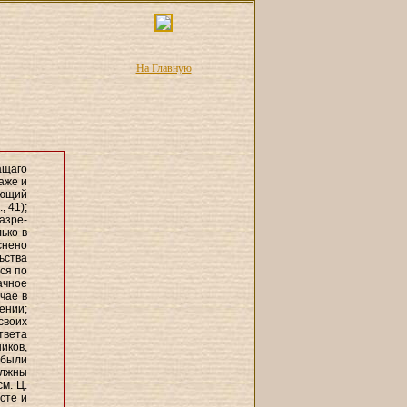
На Главную
ащаго
аже и
ающий
 41);
азре-
ько в
снено
ьства
ся по
ачное
чае в
ении;
своих
твета
иков,
 были
олжны
м. Ц.
сте и