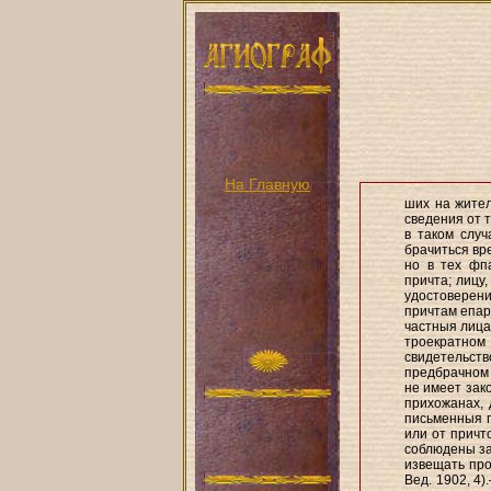
На Главную
ших на жител
сведения от т
в таком слу
брачиться вр
но в тех фп
причта; лицу
удостоверени
причтам епар
частныя лица
троекратно
свидетельств
предбрачном 
не имеет зак
прихожанах, 
письменныя п
или от причт
соблюдены за
извещать про
Вед. 1902, 4