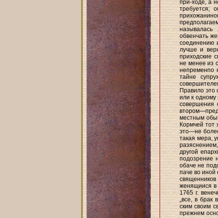
при-ходе, а 
требуется; 
прихожанином
предполагае
называлась 
обвенчать же
соединению 
лучше и вер
приходские 
не менее из 
непременпо н
тайне супру
совершителе
Правило это 
или к одному
совершения 
втором—предо
местным обыч
Кормчей тот 
это—не более
такая мера, 
разяснением,
другой епарх
подозрение н
обаче не под
паче во иной 
священников
женящиися в п
1765 г. вене
„все, в брак
ским своим с
прежнем основ