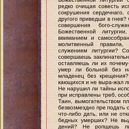
редко очищая совесть ис
сокрушения сердечнаго, 
другого приведши в гнев?
совершения бого-слу
Божественной литургии
ввиманием и самособран
молитвенный правила, 
служением литургии? С
совершаешь заклинатель
оставляешь ли их почему
умер ли больной без на
младенец без крещения?
кающихся и не выра-жал л
Не нарушил ли тайны исп
при исправлены треб, особ
Таин, вымогательством пл
безвозмездно пре подать 
что-либо дать, или не от
бедных умерших? Не выд
дений? Не ропщешь ли