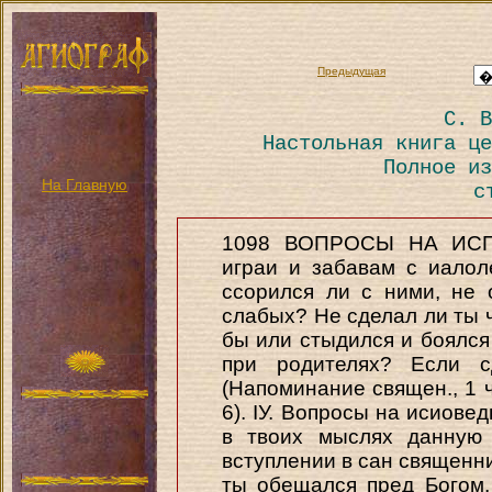
Предыдущая
С. В
Настольная книга це
Полное из
На Главную
с
1098 ВОПРОСЫ НА ИС
играи и забавам с иалол
ссорился ли с ними, не
слабых? Не сделал ли ты ч
бы или стыдился и боялся
при родителях? Если с
(Напоминание священ., 1 ч.
6). ІУ. Вопросы на исиове
в твоих мыслях данную 
вступлении в сан священни
ты обещался пред Богом,