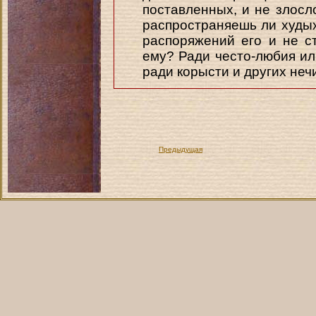
поставленных, и не злосл
распространяешь ли худых
распоряжений его и не с
ему? Ради често-любия ил
ради корысти и других неч
Предыдущая