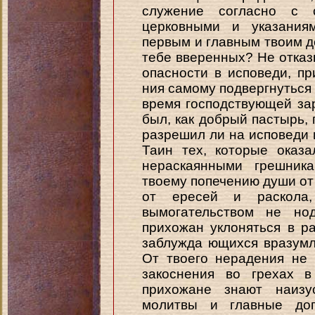
служение согласно с 
церковными и указания
первым и главным твоим 
тебе вверенных? Не отка
опасности в исповеди, пр
ния самому подвергнуться
время господствующей зар
был, как добрый пастырь,
разрешил ли на исповеди и
Таин тех, которые оказ
нераскаянными грешник
твоему попечению души от 
от ересей и раскола
вымогательством не но
прихожан уклоняться в р
заблужда ющихся вразумл
От твоего нерадения не
закоснения во грехах 
прихожане знают наизу
молитвы и главные до