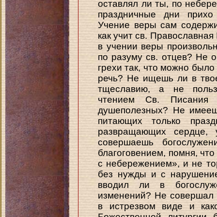
оставлял ли ты, по небер
праздничные дни прихо
Учение веры сам содержи
как учит св. Православная
в учении веры произволь
по разуму св. отцев? Не 
грехи так, что можно было 
речь? Не ищешь ли в тво
тщеславию, а не поль
чтением Св. Писания
душеполезных? Не имеешь
питающих только празд
развращающих сердце, 
совершаешь богослуже
благоговением, помня, что
с небережением», и не то
без нужды и с нарушени
вводил ли в богослуже
изменений? Не совершал 
в истрезвом виде и как
Божественной литургии 