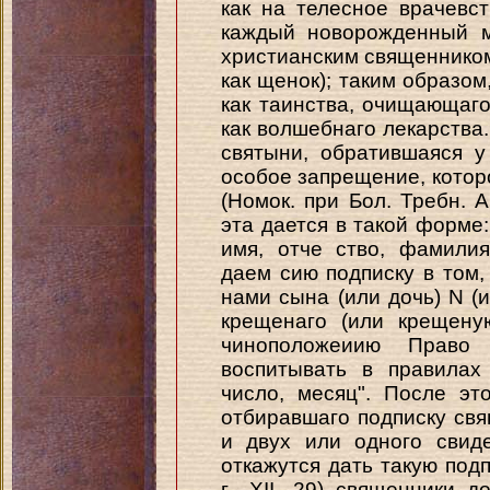
как на телесное врачевс
каждый новорожденный м
христианским священником
как щенок); таким образо
как таинства, очищающаго
как волшебнаго лекарства
святыни, обратившаяся 
особое запрещение, котор
(Номок. при Бол. Требн. А
эта дается в такой форме:
имя, отче ство, фамили
даем сию подписку в том,
нами сына (или дочь) N (им
крещенаго (или крещену
чиноположеиию Право
воспитывать в правилах
число, месяц". После эт
отбиравшаго подписку свя
и двух или одного свид
откажутся дать такую подп
г., XII, 29) священники 