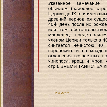
Указанное замечание 
обычаем (наиболее стро
Церкви до IX в. и имевши
древний период ея сущес
40-й день после их рожд
или тем обстоятельство
младенец представлялс
членом Церкви только в 40
считается нечистою 40 
переносить и на младенц
оглашения возрастных по
чинопосл. крещ. и мроп.
стр.). ВРЕМЯ ТАИНСТВА 
Предыдущая