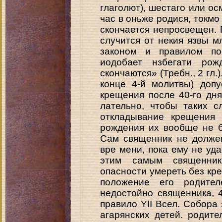
глаголют), шестаго или осм
час в оньже родися, токмо 
скончается непросвещен.
случится от некия язвы м
законом и правилом по
иодобает нзбегати рож
скончаются» (Требн., 2 гл.)
конце 4-й молитвы) доп
крещения после 40-го дн
лательно, чтобы таких с
откладывание крещения 
рождения их вообще не без
Сам священник не долже
вре мени, пока ему не уд
этим самым священник
опасности умереть без кре
положение его родител
недостойно священника, 
правило YII Всел. Собора 
агарянских детей. родите