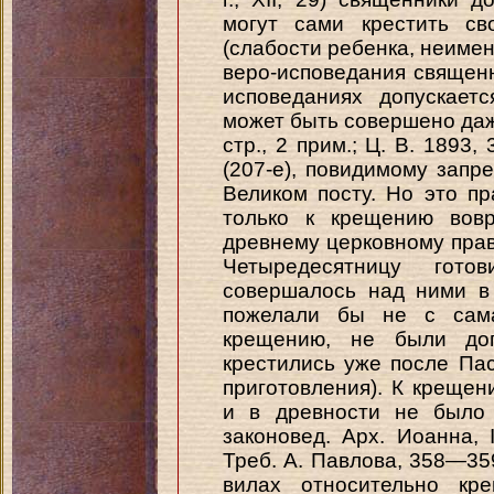
могут сами крестить св
(слабости ребенка, неиме
веро-исповедания священни
исповеданиях допускает
может быть совершено даже
стр., 2 прим.; Ц. В. 1893,
(207-е), повидимому зап
Великом посту. Но это п
только к крещению вовр
древнему церковному прав
Четыредесятницу гото
совершалось над ними в 
пожелали бы не с сама
крещению, не были доп
крестились уже после Па
приготовления). К креще
и в древности не было 
законовед. Арх. Иоанна, I
Треб. А. Павлова, 358—35
вилах относительно кр