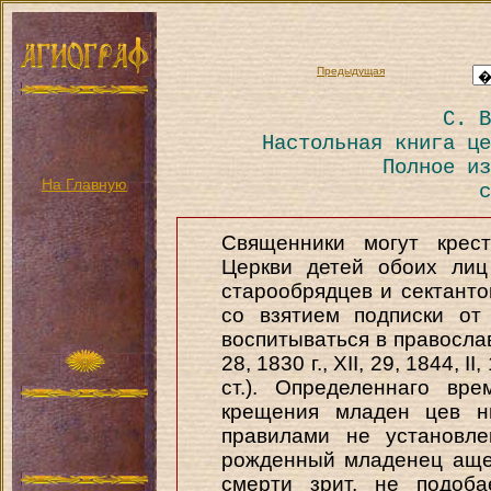
Предыдущая
С. В
Настольная книга це
Полное из
На Главную
с
Священники могут крес
Церкви детей обоих лиц
старообрядцев и сектанто
со взятием подписки от
воспитываться в православно
28, 1830 г., XII, 29, 1844, II,
ст.). Определеннаго вр
крещения младен цев н
правилами не установле
рожденный младенец аще 
смерти зрит, не подоба