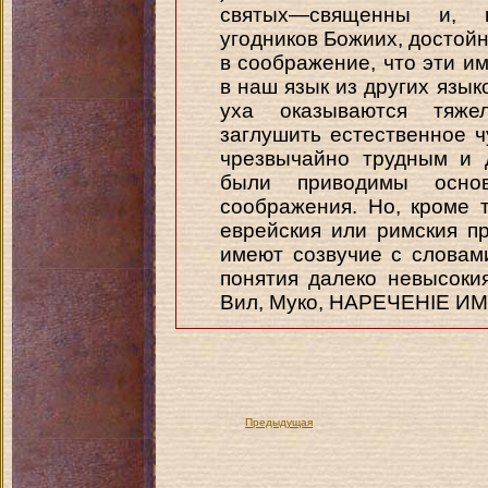
святых—священны и, к
угодников Божиих, достойн
в соображение, что эти 
в наш язык из других язык
уха оказываются тяже
заглушить естественное ч
чрезвычайно трудным и 
были приводимы осно
соображения. Но, кроме т
еврейския или римския п
имеют созвучие с словам
понятия далеко невысокия,
Вил, Муко, НАРЕЧЕНІЕ ИМ
Предыдущая