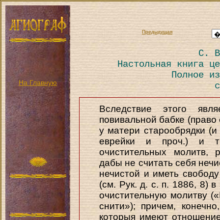
Предыдущая
С. В
Настольная книга це
Полное из
На Главную
с
Вследствие этого явля
повивальной бабке (право
у матери старообрядки (и
еврейки и проч.) и т
очистительных молитв, 
дабы не считать себя нечи
нечистой и иметь свободу
(см. Рук. д. с. п. 1886, 8)
очистительную молитву (
снити»); причем, конечн
которыя имеют отношение