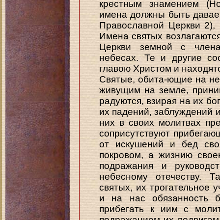
крестным знамением (Но
имена должны быть давае
Православной Церкви 2), 
Имена святых возлагаются
Церкви земной с член
небесах. Те и другие с
главою Христом и находят
Святые, обита-ющие на не
живущим на земле, прини
радуются, взирая на их бо
их падений, заблуждений и
них в своих молитвах пр
соприсутствуют прибегаю
от искушений и бед сво
покровом, a жизнию сво
подражания и руководс
небесному отечеству. Т
святых, их трогательное у
и на нас обязанность б
прибегать к иим с моли
подражанием их подвигам