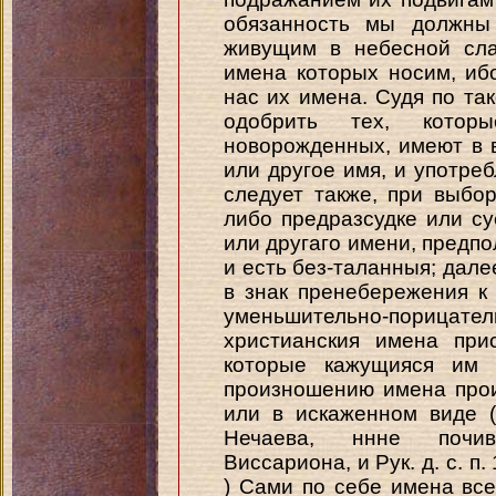
обязанность мы должны
живущим в небесной сла
имена которых носим, иб
нас их имена. Судя по та
одобрить тех, кото
новорожденных, имеют в в
или другое имя, и употреб
следует также, при выбо
либо предразсудке или су
или другаго имени, предпо
и есть без-таланныя; далее
в знак пренебережения к 
уменьшительно-порицате
христианския имена при
которые кажущияся им 
произношению имена прои
или в искаженном виде (с
Нечаева, ннне почив
Виссариона, и Рук. д. с. п
) Сами по себе имена вс