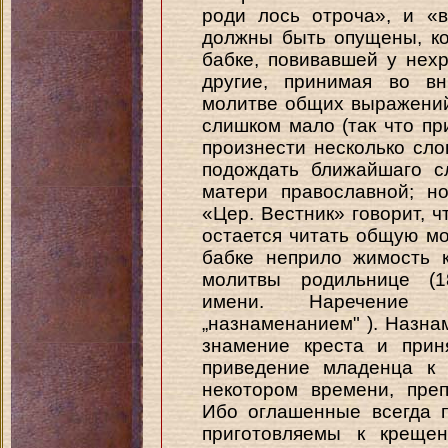
роди лось отроча», и «
должны быть опущены, ко
бабке, повивавшей у нех
другие, принимая во вн
молитве общих выражений
слишком мало (так что пр
произнести несколько сло
подождать ближайшаго с
матери православной; н
«Цер. Вестник» говорит, ч
остается читать общую мо
бабке неприло жимость 
молитвы родильнице (18
имени. Наречение 
„назнаменанием" ). Назна
знамение креста и прин
приведение младенца к 
некотором времени, пре
Ибо оглашенные всегда 
приготовляемы к креще