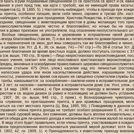
я брать в руки подаваемые священником со св. престола св. крест и св. еван
вания в узел пред тем, как идти с требой), как не имеющий права касатьс
едметов (Ц. В. 1895, 5). ) Настоятель наблюдает, чтобы в приходе при хожде
ы причта, особенно пизшие, вели себя чинно, скромно и трезво (Ин. наст.,
наблюдает, чтобы во дни праздников: Христова Рождества, в Светлую седмиц
аздники, священники с животворящим крестом в домы желающих того при
ковнослужителями ходили честно и благоговейно; но ночью бы не ходи
тия в домах прихожан не употребляли, под опасением неопустительнаго ш
2). Вообще священники, диаконы и церковники в исправлении своей долж
всегда благоговейны (там же, 7) и все мо-литвословия по домам прихожан, а 
ы и перенесения св. икон, дол жны совершать так же благоговейно и чинно, 
в церквах (см. Уст. Д. К., 36; сн. выше, 741—747 стр.)—По 38-й статье Уст. Д.
шения благочиния во время крестных ходов, должно поступать согласно с 37-
а (см. выше, 740 стр., В прим.).—Лицо нвхристианскаго вероисповедания, пос
рнаго учения, сектант или лицо инославнаго христианскаго вероисповеда-н
брядец, виновные в оскорбдении православнаго церковно-священнослужител
ренном статьею 475 (Угол, улож.) насилии над его личностью (состоя
напесснии удара или ином насильственном действии, нарушившем тел
нность), учиненном во время сов ершен ия свящеяно-служителем службы Б
 требы, наказывается: за оскорбление—заключе-нием в исправительном до
е 3 лет; за насилие—заключением в исправительном доме (см. Угол, улож., ст
в. 14 мар. 1906 г. иэлож.). •) При хождении по приходу в великие и хра
крестом и св. водою диакон (а равно и псаломщик) не должен быть устраняе
, 1907, 36; сн. выше, 946 стр., 3 прим.). •) Вознаграждение чужеприхо
за служение, по приглашению причта, в дни храмовых праздников, мол
иться на счет местнаго причта (Ц. Вед. 1895, 50). ) Повидимому в данном с
правнаго члена причта дохода не требует особаго разрешения Е. Н.; но п
ия такой суровой меры, без сомнения, должны быть вполне основательны; 
учится обида для ли-шеннаго дохода и нескончаемый источник жалоб по начал
. В виду этого будет правильнее, если члены причта, участвовавшие в хожден
своем предположении воспользоваться указанной мерой доложат хотя бы 
В. 1902, 42; сн. 1909, 1). •) Принадлежность к известному приходу вовлага