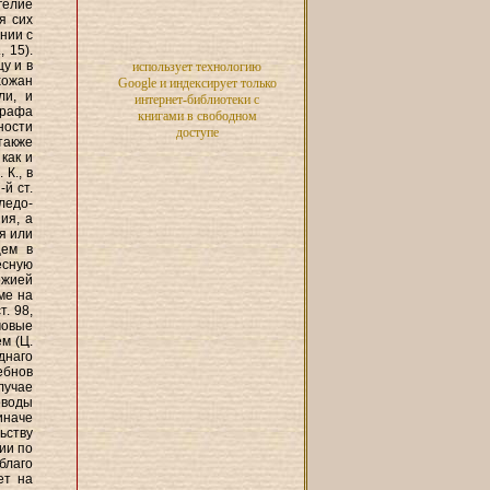
гелие
я сих
нии с
 15).
у и в
использует технологию
хожан
Google и индексирует только
ли, и
интернет-библиотеки с
трафа
книгами в свободном
ности
доступе
также
как и
 К., в
й ст.
ледо-
ия, а
я или
щем в
есную
ожией
ме на
. 98,
мовые
м (Ц.
днаго
ебнов
лучае
оводы
иначе
ьству
ии по
благо
ет на