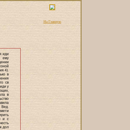
На Главную
я иди
м ему
дении
езной
ия 4).
ько в
шения
го св
иди у
ющих,
ыла в
ьство
авила
 Вед.
имети
ирить
е и с
честь
ик дол