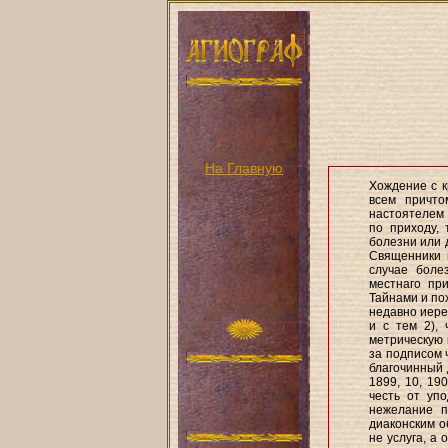
На Главную
Хождение с к
всем причто
настоятелем 
по приходу,
болезни или д
Священники 
случае боле
местнаго пр
Тайнами и по
недавно иере
и с тем 2),
метрическую 
за подписом 
благочинный 
1899, 10, 19
честь от уп
нежелание п
диаконским о
не услуга, а 