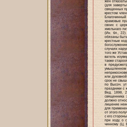
жен отказатьс
(для заверты
священных пр
крестом член
Благочинный 
храмовые пр
своих с цер
хмельнаго пи
(Ин. бл., 2
обязаны быть 
крестные ход
богослужение 
случаях нару
того же Устав
ватель изуве
также староо
в предусмот
умышленном 
неприкоснове
или духовной
срок не свыш
по Высоч. ут
праздники с 
Вед. 1898, 2
священника 
должно относ
лишение неис
для применен
от этого пол
с его стороны
при ходу, о 
чинному (Ц. 