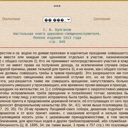
***
Предыдущая
Следующая
С. В. Булгаков
Настольная книга церковно-священнослужителя.
Полное издание 1913 года
стр. 949
рестом и св. водою по домам прихожан в нарочитые праздники совершаетс
м вместе или каждым свя щенником отдельно в участке, назначенно
) с общаго согласия 2). Кто не принимает непосредственнаго участия в хож
 тот не имеет права на получение дохода, за исключением случаев серь
ругой причины, уважи тельной для причта 3), и не иначе, как с общаго соглас
не должны совершать требы в чужом приходе6). Это разрешается им тол
зни местнаго священника или законной отлучки его, но не без пригла
ичта; раз-решается также им совершать крещение, напутствовать больно
хоронить умершаго у проезжающаго, или временно прожи-вающих в приходе, 
шедших на жительство; но 1) с соблюдением правил о скоропостижно умира
 чтобы исправленная треба (крещение и погребение) тотчас записана б
книгу и тому лицу, у котораго исправлена была треба, выдано было свидетел
членов причта и придожением церковной печати; об отстулающих от сего пр
доносит фпархиальному начальству (Ин. бл., 41). чески выше псаломщика (Ц.
07, 20, 35). По 20-му правилу Лаодикий-скаго собора, диаконам подобает с
одиакопов и от всех причет ников», с оказанием которой и нельзя прим
саломщиков носить узлы с церковными принадлежностями, в том числ
блачением, для крестных ходов и других требоисправлений, ибо служебная 
обязанность (Ц. В. 1895, 34; см. также выше, 3 прим. к 757 стр.). Но псаломщ