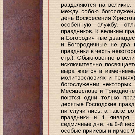
разделяются на великие,
между собою богослужение
день Воскресения Христова
особенную службу, от
праздников. К великим пра
и Богородич ные дванадес
и Богородичные не два 
праздники в честь некотор
стр.). Обыкновенно в вел
исключительно посвящает
выра жается в изменяемы
молитвословиях и пениях
богослужении некоторых 
Месяцеслове и Триодионе)
поются одни только пра
десятые Господские празд
ни случи лись, а также в
праздники и 1 января,
седмичные дни, на 8-й не
особые прииевы и ирмос 9-й