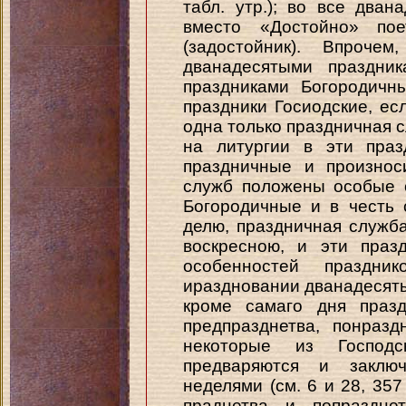
табл. утр.); во все дван
вместо «Достойно» по
(задостойник). Впроч
дванадесятыми праздни
праздниками Богородичн
праздники Госиодские, ес
одна только праздничная с
на литургии в эти праз
праздничные и произнос
служб положены особые о
Богородичные и в честь 
делю, праздничная служб
воскресною, и эти праз
особенностей праздни
ираздновании дванадесяты
кроме самаго дня празд
предпразднетва, понразд
некоторые из Господс
предваряются и заклю
неделями (см. 6 и 28, 357 
праднетва и попраздне