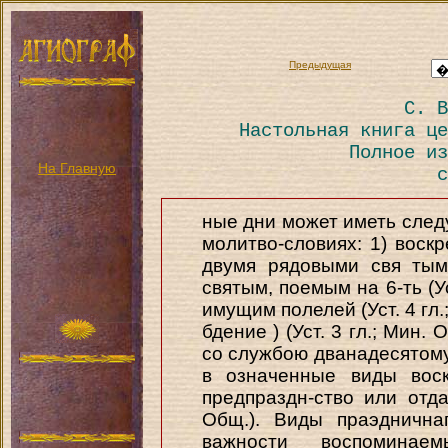
Предыдущая
С. В
Настольная книга це
Полное из
На Главную
с
ные дни может иметь сле
молитво-словиях: 1) воск
двумя рядовыми свя тыми
святым, поемым на 6-ть (Ус
имущим полелей (Уст. 4 гл.
бдение ) (Уст. 3 гл.; Мин.
со службою дванадесятому п
в означенные виды воск
предпраздн-ство или отда
Общ.). Виды праэднична
важности воспоминае