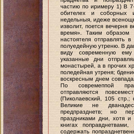
частию по иримеру 1) В 7-
обителех и соборных 
недельныя, идеже всенощн
изволит, поется вечерня в
время». Таким образом 
настоятеля отправлять 
полуедейную утреню. В дан
виду современную ему 
указанные дни отправля
монастырей, а в прочих х
поледейная утреня; бдение
воскресным днем совпада
По совремеппой прак
отправляются повсеме
(Пиколаевский, 105 стр.; с
Великие не дванаде
предпразднетв; но п
праздниками дни, хотя и
книгах поправднетвами,
содержать попразднетвен