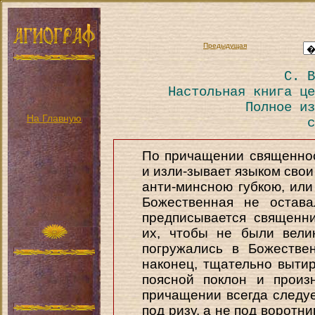
Предыдущая
С. В
Настольная книга це
Полное из
На Главную
с
По причащении священно
и изли-зывает языком свои 
анти-минсною губкою, или
Божественная не остава
предписывается священни
их, чтобы не были вели
погружались в Божестве
наконец, тщательно вытира
поясной поклон и произ
причащении всегда следуе
под ризу, а не под воротн