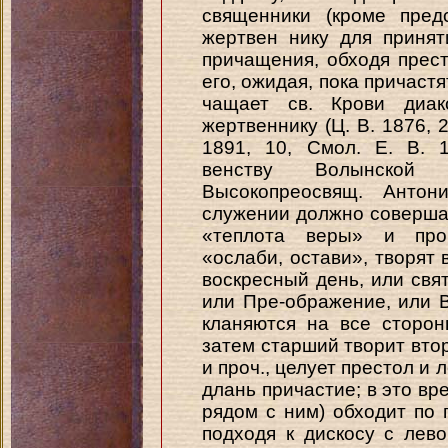
священники (кроме пред
жертвен нику для принят
причащения, обходя прест
его, ожидая, пока причастя
чащает св. Крови диа
жертвеннику (Ц. В. 1876, 29
1891, 10, Смол. Е. В. 
венству Волынской 
Высокопреосвящ. Антон
служении должно соверша
«теплота веры» и проч
«ослаби, остави», творят 
воскресный день, или свя
или Пре-ображение, или 
кланяются на все стороны
затем старший творит втор
и проч., целует престол и 
длань причастие; в это вр
рядом с ним) обходит по 
подходя к дискосу с лев