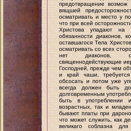
предотвращение возмож 
вящшей предосторожнос
осматривать и место у по
что при всей осторожност
Христова упадают на 
обязанности диаконов, к
оставшагося Тела Христо
осматривать со всех сторо
нет диаконов, о
священнодействующие иер
Господней, прежде чем обт
и край чаши, требуется
обсосать и потом уже уп
всегда должен быть до
долговременным употребл
быть в употреблении 
возрастных, так и младе
бывают платы при дароно
что может служить, как д
великаго соблазна для 