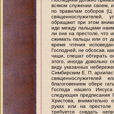
всяком служении своем, 
по правилам соборов (Ц.
священнослужителей, 
обращают при этом внима
иди между пальцами наим
ли оне на престоле, что 
сжимать пальцы или от д
время чтения исповеда
Господней, не обсосав, как
чаши, спешат обтирать о
этого, иногда довольно 
виду указанных небережен
Симбирским Е, П. архипас
священнослужителей е
благоговением обере гат
Господа нашего Иисуса
следующия предписания 
Христова, внимательно 
руках или на престоле 
требуется снвдать неп