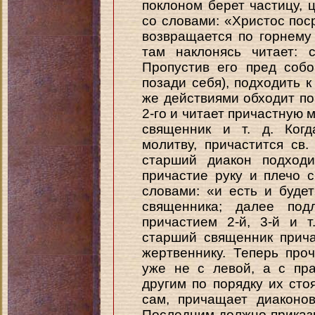
поклоном берет частицу, 
со словами: «Христос поср
возвращается по горнему 
там наклонясь читает: 
Пропустив его пред собо
позади себя), подходить к
же действиями обходит по
2-го и читает причастную м
священник и т. д. Когд
молитву, причастится св.
старший диакон подходи
причастие руку и плечо 
словами: «и есть и буде
священника; далее под
причастием 2-й, 3-й и т
старший священник прича
жертвеннику. Теперь про
уже не с левой, а с пр
другим по порядку их сто
сам, причащает диаконов 
Последним должно приказ