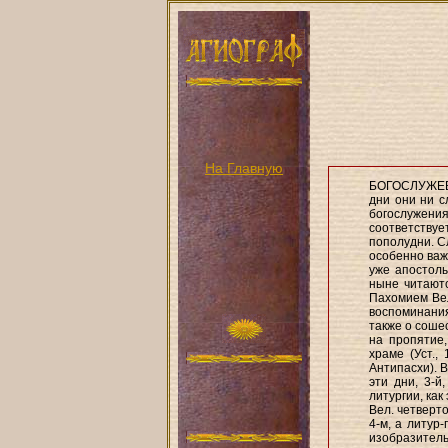
На Главную
БОГОСЛУЖЕВІЕ
дни они ни сл
богослужения
соответствует
пополудни. С
особенно важ
уже апостолы
ныне читаютс
Пахомием Вел
воспоминани
также о соше
на пропятие
храме (Уст.,
Антипасхи). В
эти дни, 3-й
литургии, как
Вел. четверт
4-м, а литур
изобразител