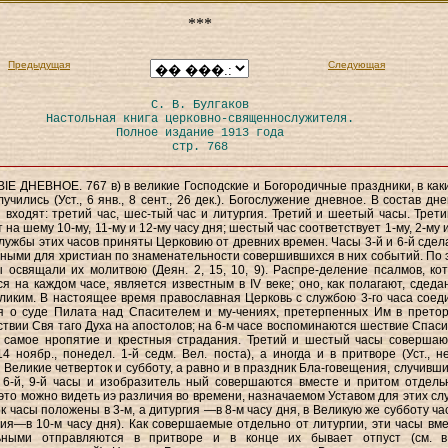
***
Предыдущая
Следующая
С. В. Булгаков
Настольная книга церковно-священнослужителя.
Полное издание 1913 года
стр. 768
 ДНЕВНОЕ. 767 в) в великие Господские и Богородичные праздники, в как
учились (Уст., 6 янв., 8 сент., 26 дек.). Богослужение дневное. В состав дн
 входят: третий час, шес-тый час и литургия. Третий и шеетый часы. Трети
 на шему 10-му, 11-му и 12-му часу дня; шестый час соответствует 1-му, 2-му 
лужбы этих часов приняты Церковию от древних времен. Часы 3-й и 6-й сдел
ными для христиан по знаменательности совершившихся в них событий. По 
 освящали их молитвою (Деян. 2, 15, 10, 9). Распре-деление псалмов, ко
я на каждом часе, является известным в IV веке; оно, как полагают, сдедан
иким. В настоящее время православная Церковь с службою 3-го часа соед
я о суде Пилата над Спасителем и му-чениях, претерпенных Им в претор
ствии Свя таго Духа на апостолов; на 6-м часе воспоминаются шествие Спаси
, самое нропятие и крестныя страдания. Третий и шестый часы совершаю
 14 ноябр., понедел. 1-й седм. Вел. поста), а иногда и в притворе (Уст., н
 Великие четверток и субботу, а равно и в праздник Бла-говещения, случивши
, 6-й, 9-й часы и изобразитель ный совершаются вместе и притом отдель
 это можно видеть иэ различия во времени, назначаемом Уставом для этих слу
ок часы положены в 3-м, a дитургия —в 8-м часу дня, в Великую же субботу ч
-гия—в 10-м часу дня). Как совершаемые отдельно от литургии, эти часы вме
ьными отправляются в притворе и в конце их бывает отпуст (см. в