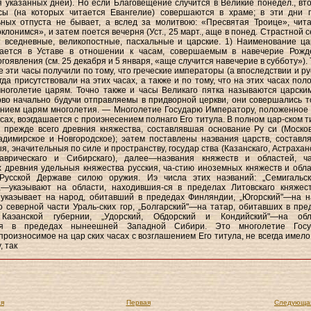
 указанных дней). Но если Благовещение случится в Великие понедел., вто
асы (на которых читается Евангелие) совершаются в храме; в эти дни 
ных отпуста не бывает, a вслед за молитвою: «Пресвятая Троице», чита
лонимся», и затем поется вечерня (Уст., 25 март., аще в понед. Страстной с
 вседневные, великопостные, пасхальные и царские. 1) Наименование ца
чается в Уставе в отношении к часам, совершаемым в навечерие Рожд
гоявления (см. 25 декабря и 5 января, «аще случится навечерие в субботу»).
 эти часы получили по тому, что греческие императоры (а впоследствии и ру
гда присутствовали на этих часах, а также и по тому, что на этих часах пол
ноголетие царям. Точно также и часы Великаго пятка называются царски
ерво начально будучи отправляемы в придворной церкви, они совершались т
ением царям многолетия. — Многолетие Государю Императору, положенное
асах, воэгдашается с проиэнесением полнаго Его титула. В полном цар-ском т
прежде всего древния княжества, составлявшая основание Ру си (Москов
адимирское и Новгородское); эатем поставлены наэвания царств, составл
я, эначительныя по силе и пространству, государ ства (Казанскаго, Астрахан
Таврическаго и Сибирскаго), далее—наэвания княжеств и областей, ч
 древния удельныя княжества русския, ча-стию иноземных княжеств и обла
Русской Державе силою оружия. Иэ числа этих наэваний: „Семигальс
",—укаэывают на области, находившия-ся в пределах Литовскаго княжес
 укаэывает на народ, обитавший в предедах Финляндии, „Югорский"—на н
 северной части Ураль-ских гор, „Болгарский"—на татар, обитавших в пре
Каэанской губернии, „Удорский, Обдорский и Кондийский"—на обл
ся в предедах нынеешней Западной Сибири. Это многолетие Госу
произносимое на цар ских часах с возглашением Его титула, не всегда имело
, так
я
Первая
Следующа