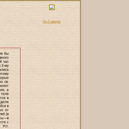
На Главную
ие бы
евного
й час
и 3-му
ались
этому
торые
о св.
иняет
ии, а
 теля
тся в
еделя
йся в
но от
жб (в
асы—в
сте с
 Уст.