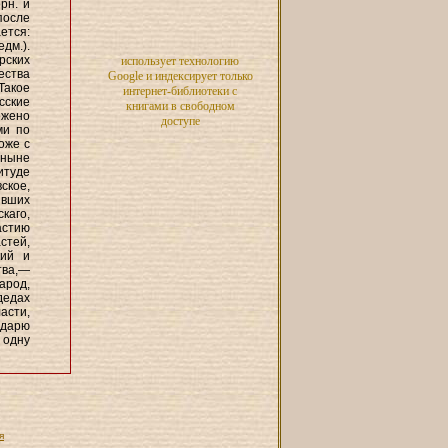
рн. и
после
ется:
едм.).
рских
использует технологию
ества
Google и индексирует только
 Такое
интернет-библиотеки с
сские
книгами в свободном
ожено
доступе
ми по
оже с
 ныне
итуде
ское,
явших
скаго,
астию
стей,
кий и
тва,—
арод,
дедах
асти,
дарю
 одну
я