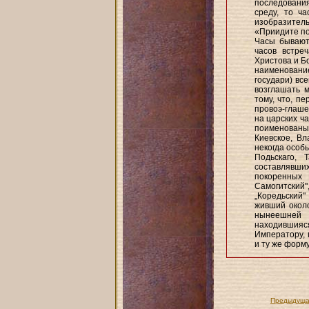
последования
среду, то ч
изобразитель
«Приидите пок
Часы бывают
часов встре
Христова и Бо
наименование
государи) все
возглашать м
тому, что, п
провоэ-глаш
на царских ч
поименованы 
Киевское, Вл
некогда особы
Подьскаго, 
составлявших
покоренных 
Самогитский
„Коредьский"
живший около
нынеешней 
находившия
Императору, 
и ту же форму
Предыдуща