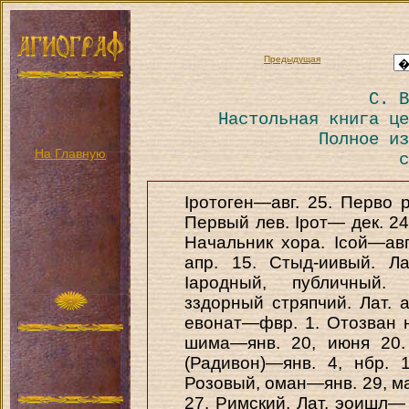
Предыдущая
С. В
Настольная книга це
Полное из
На Главную
с
Іротоген—авг. 25. Перво 
Первый лев. Ірот— дек. 24.
Начальник хора. Ісой—авг
апр. 15. Стыд-иивый. Ла
Іародный, публичный. Л
зздорный стряпчий. Лат. 
евонат—фвр. 1. Отозван н
шима—янв. 20, июня 20.
(Радивон)—янв. 4, нбр. 
Розовый, оман—янв. 29, мая 
27. Римский. Лат. эоишл— м