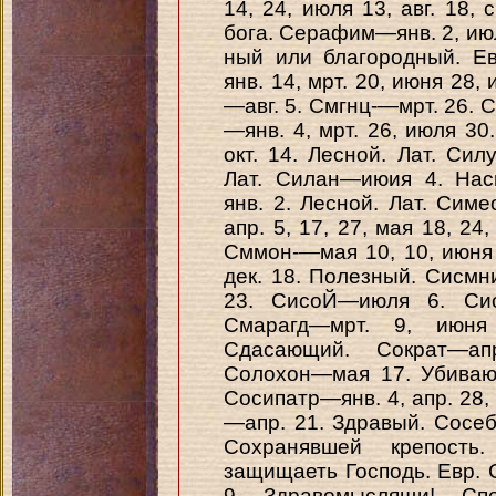
14, 24, июля 13, авг. 18, 
бога. Серафим—янв. 2, июл.
ный или благородный. Е
янв. 14, мрт. 20, июня 28, и
—авг. 5. Смгнц-—мрт. 26. 
—янв. 4, мрт. 26, июля 30
окт. 14. Лесной. Лат. Сил
Лат. Силан—июия 4. Нас
янв. 2. Лесной. Лат. Симео
апр. 5, 17, 27, мая 18, 24
Сммон-—мая 10, 10, июня
дек. 18. Полезный. Сисмни
23. СисоЙ—июля 6. Сио
Смарагд—мрт. 9, июня
Сдасающий. Сократ—ап
Солохон—мая 17. Убиваю
Сосипатр—янв. 4, апр. 28,
—апр. 21. Здравый. Сосебн—
Сохранявшей крепость
защищаеть Господь. Евр. 
9. Здравомыслящи!. Сп