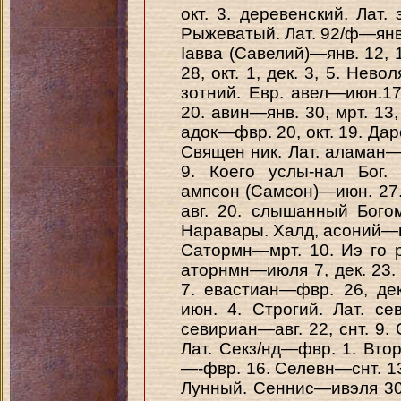
окт. 3. деревенский. Лат.
Рыжеватый. Лат. 92/ф—янв. 
Іавва (Савелий)—янв. 12, 14
28, окт. 1, дек. 3, 5. Нево
зотний. Евр. авел—июн.17
20. авин—янв. 30, мрт. 13,
адок—фвр. 20, окт. 19. Дар
Священ ник. Лат. аламан—
9. Коего услы-нал Бог.
ампсон (Самсон)—июн. 27
авг. 20. слышанный Богом
Наравары. Халд, асоний—н
Сатормн—мрт. 10. Иэ го 
аторнмн—июля 7, дек. 23
7. евастиан—фвр. 26, де
июн. 4. Строгий. Лат. се
севириан—авг. 22, снт. 9. 
Лат. Секз/нд—фвр. 1. Втор
—-фвр. 16. Селевн—снт. 
Лунный. Сеннис—ивэля 30.