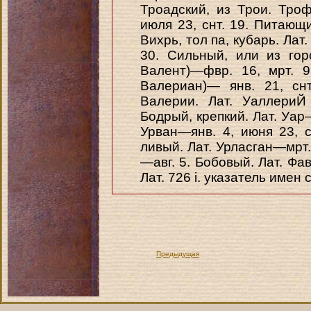
Троадский, из Трои. Троф
июля 23, снт. 19. Питающ
Вихрь, тол па, кубарь. Лат
30. Сильный, или из гор
Валент)—фвр. 16, мрт. 
Валериан)— янв. 21, сн
Валерии. Лат. УаллериЙ
Бодрый, крепкий. Лат. Уар—
Урван—янв. 4, июня 23, сн
ливый. Лат. Урласган—мрт.
—авг. 5. Бобовый. Лат. Фа
Лат. 726 i. указатель имен 
Предыдущая