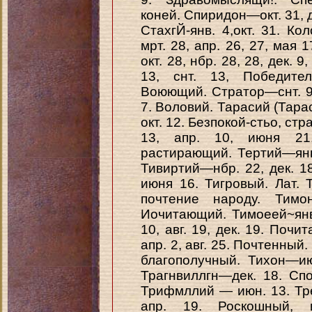
коней. Спиридон—окт. 31, д
СтахгЙ-янв. 4,окт. 31. Ко
мрт. 28, апр. 26, 27, мая 17
окт. 28, нбр. 28, 28, дек. 
13, снт. 13, Победител
Воюющий. Стратор—снт. 9
7. Воловий. Тарасий (Тар
окт. 12. Безпокой-стьо, ст
13, апр. 10, июня 21,
растирающий. Тертий—янв. 
Тивиртий—нбр. 22, дек. 1
июня 16. Тигровый. Лат.
почтение народу. Тимо
Иочитающий. Тимоеей~янв.
10, авг. 19, дек. 19. Почи
апр. 2, авг. 25. Почтенный
благополучный. Тихон—июн
Трагнвиллгн—дек. 18. Сп
Трифмллий — июн. 13. Тр
апр. 19. Роскошный, 