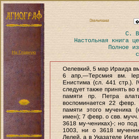
Предыдущая
С. В
Настольная книга це
Полное из
На Главную
с
Оелевкий, 5 мар Ираида вм
6 апр,—Терсмия вм. Іер
Енистима (сл. 441 стр.). 
следует также принять во 
памяти пр. Петра алат
воспоминается 22 февр. 
памяти этого мученика 
имен); 7 февр. о свв. мучч.
3618 му-чениках)-; но под
1003, ни о 3618 мучени
Лелей, а в Указателе Иелий