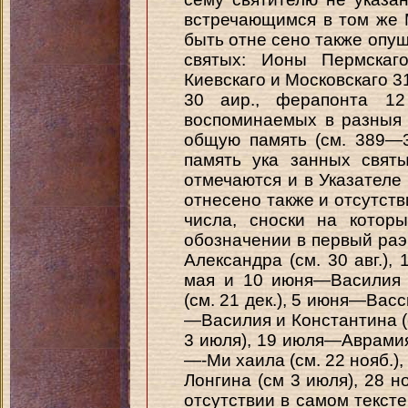
встречающимся в том же
быть отне сено также опу
святых: Ионы Пермска
Киевскаго и Московскаго 31
30 аир., ферапонта 1
воспоминаемых в разныя 
общую память (см. 389—3
память ука занных свят
отмечаются и в Указателе 
отнесено также и отсутств
числа, сноски на котор
обозначении в первый раэ
Александра (см. 30 авг.), 
мая и 10 июня—Василия 
(см. 21 дек.), 5 июня—Васс
—Василия и Константина (
3 июля), 19 июля—Аврамия 
—-Ми хаила (см. 22 нояб.),
Лонгина (см 3 июля), 28 н
отсутствии в самом текст