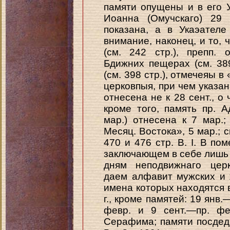
памяти опущены и в его У
Иоанна (Омучскаго) 29 
показана, а в Укаэател
внимание, наконец, и то, 
(см. 242 стр.), препп.
Бдижних пещерах (см. 389
(см. 398 стр.), отмечеяы 
церковпыя, при чем указан
отнесена не к 28 сент., о 
кроме того, память пр. 
мар.) отнесена к 7 мар.;
Месяц. Востока», 5 мар.; с
470 и 476 стр. В. I. В п
заключающем в себе лишь 
дням неподвижнаго церк
даем алфавит мужских и 
имена которых находятся
г., кроме памятей: 19 янв.
февр. и 9 сент.—пр. фе
Серафима; памяти посдедн