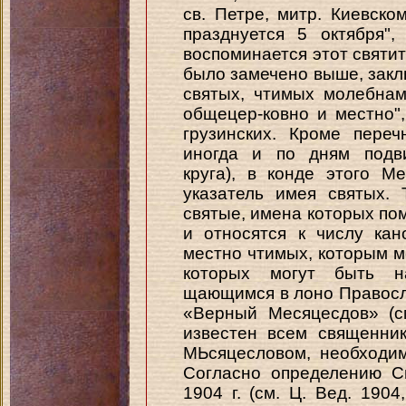
св. Петре, митр. Киевско
празднуется 5 октября"
воспоминается этот святит
было замечено выше, заклю
святых, чтимых молебна
общецер-ковно и местно",
грузинских. Кроме пере
иногда и по дням подви
круга), в конде этого 
указатель имея святых. 
святые, имена которых п
и относятся к числу ка
местно чтимых, которым м
которых могут быть 
щающимся в лоно Правосл
«Верный Месяцесдов» (с
известен всем священни
МЬсяцесловом, необходи
Согласно определению С
1904 г. (см. Ц. Вед. 1904