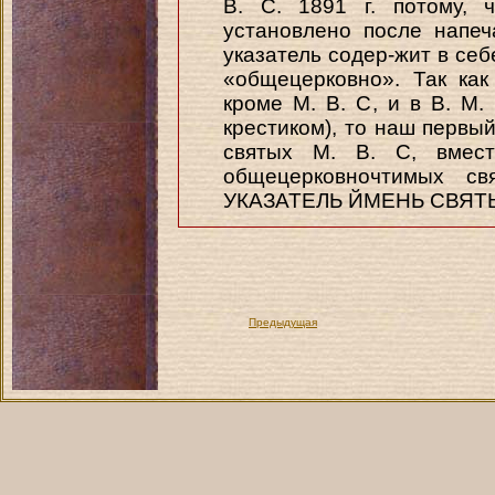
В. С. 1891 г. потому, 
установлено после напеч
указатель содер-жит в себ
«общецерковно». Так как
кроме M. В. С, и в В. М.
крестиком), то наш первы
святых M. В. С, вмес
общецерковночтимых с
УКАЗАТЕЛЬ ЙМЕНЬ СВЯТЫ
Предыдущая