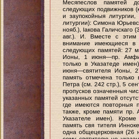
Месяпеслов памятей 
следующих подвижников (
и заупокойныя литургии
литургии): Симона Юрьевс
нояб.), Іакова Галичскаго 
авг.). И. Вместе с эти
внимание имеющиеся в 
следующих памятей: 27 м
Ионы, 1 июня—пр. Амфил
только в Указатеде имен
июня—святителя Ионы, 2
память отмечена только 
Петра (см. 242 стр.), 5 се
пропусков означенныя чис
указанных памятей отсутс
где имеются повторныя 
также, кроме памяти пр.
Указателе имен). Кроме
память свя тителя Инноке
одна общецерковная (26 н
сему святителю не указано 