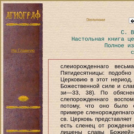
Предыдущая
С. В
Настольная книга це
Полное из
На Главную
с
слеиорожденнаго весьм
Пятидесятницы: подобно
Церковию в этот нериод,
Божественной силе и слав
зи—33, 38). По обясне
слепорожденнаго воспо
потому, что оно было 
примере сленорождепнаго
св. Церковь представляет
есть сленец от рождения
лишены славы Божией»