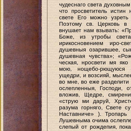
чудеснаго света духовным
что просветитель истин
свете Его можно узреть
Поэтому св. Церковь в 
внушает нам взывать: «
Боже, из утробы свет
ирикосновением иро-с
душевныя озарившее, сы
душевная чувства»; «Ро
ческая, нросвети мя яко
мою, нощебо-рющуюся 
ущедри, и возсияй, мысле
во мне, во еже разделити
ослепленныя, Господи, о
вложив, Щедре, смирени
«струю ми даруй, Христ
разума горняго, Свете 
Наставниче» ). Тропарь в
Лушевныма очима ослеплен
слепый от рождепия, пок