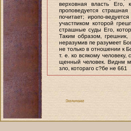
верховная власть Его, 
проповедуется страшная
почитает; иропо-ведуется
участпиком которой греш
страшные суды Его, котор
Таким образом, грешник, 
неразумив пе разумеет Бога
не только в отношении к Бо
т. е. ко всякому человеку,
щенный человек. Виднм м
зло, котораго с?бе не 661
Предыдущая