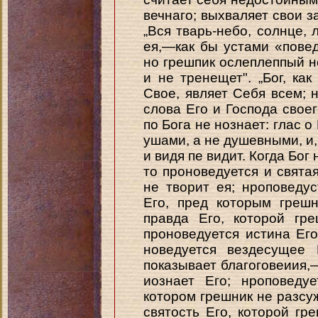
вечнаго; выхваляет свои за
„Вся тварь-небо, солнце, 
ея,—как бы устами «повед
но грешпик ослеплеппый не
и не тренещет". „Бог, как
Свое, являет Себя всем; н
слова Его и Господа свое
по Бога не нознает: глас 
ушами, а не душевными, и
и видя пе видит. Когда Бог
то проноведуется и святая
не творит ея; нроповеду
Его, пред которым грешн
правда Его, которой гр
проноведуется истина Его
новедуется вездесущее 
показывает благоговеиия,—
иознает Его; нроповеду
котором грешник не разсу
святость Его, которой гр