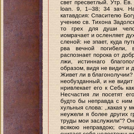
свет пресветлый. Утр. Ев. 
loan. 9, 1--38; 34 зач.
катавдсия: Спасителю Богу 
учению св. Тихона Задолск
то грех для души челов
иомрачает и осленляет дух
сленой: не зпает, куда пу
рва вечной погибели, 
распознает порока от добр
лжи, истиннаго благопо
образом, видя не видит и д
Живет ли в благонолучии? 
необузданный, и не видит 
нривлекает его к Себь ка
Несчастия ли посетят его
будто бы неправда с ним
хульныя слова: ,,какая у 
неужели я более других г
труды мои заслужили"? Он
всякою неправдою; очищ
считает себя недостоиным