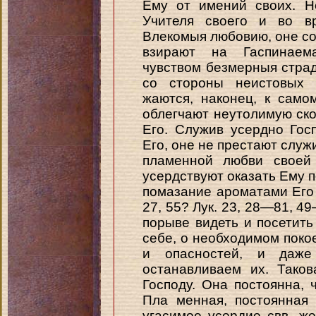
Ему от имений своих. Н
Учителя своего и во в
Влекомыя любовию, оне со
взирают на Гаспинаема
чувством безмерныя страд
со стороны неистовых 
жаются, наконец, к само
облегчают неутолимую ск
Его. Служив усердно Гос
Его, оне не престают служ
пламенной любви своей
усердствуют оказать Ему 
помазание ароматами Его те
27, 55? Лук. 23, 28—81, 49
порыве видеть и посетить
себе, о необходимом покое
и опасностей, и даж
останавливаем их. Тако
Господу. Она постоянна, ч
Пла менная, постоянная
угасимое усердие свв. ж