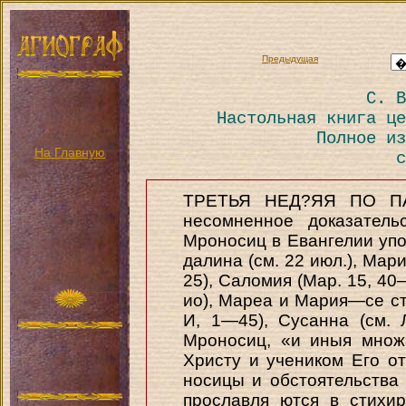
Предыдущая
С. В
Настольная книга це
Полное из
На Главную
с
ТРЕТЬЯ НЕД?ЯЯ ПО ПАС
несомненное доказатель
Мроносиц в Евангелии уп
далина (см. 22 июл.), Мари
25), Саломия (Map. 15, 40—4
ио), Мареа и Мария—се ст
И, 1—45), Сусанна (см. 
Мроносиц, «и иныя множ
Христу и учеником Его о
носицы и обстоятельства
прославля ются в стихи