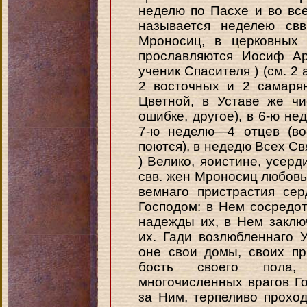
неделю по Пасхе и во вс
называется неделею свв
Мроносиц, в церковных 
прославляются Иосиф Ар
ученик Спасителя ) (см. 2 
2 восточных и 2 самаря
Цветной, в Уставе же чи
ошибке, другое), в 6-ю не
7-ю неделю—4 отцев (во
поются), в недедю Всех Св
) Велико, яоистине, усер
свв. жен Мроносиц любовь 
вемнаго пристрастия се
Господом: в Нем сосредо
надежды их, в Нем заклю
их. Гади возлюбленнаго 
оне свои домы, своих п
бость своего пола,
многочисленных врагов Г
за Ним, терпеливо прохо