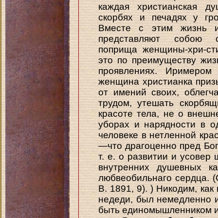
каждая христианская д
скорбях и печадях у гр
Вместе с этим жизнь 
представляют собою об
поприща женщины-хри-ст
это по преимуществу жиз
проявлениях. Иримером
женщина христианка приз
от имений своих, облег
трудом, утешать скорбящ
красоте тела, не о внешн
уборах и нарядности в о
человеке в нетленной крас
—что драгоценно пред Богом
т. е. о развитии и усовер
внутренних душевных ка
любвеобильнаго сердца. (См
В. 1891, 9). ) Никодим, ка
недеди, был немедленно и
быть единомышленником и