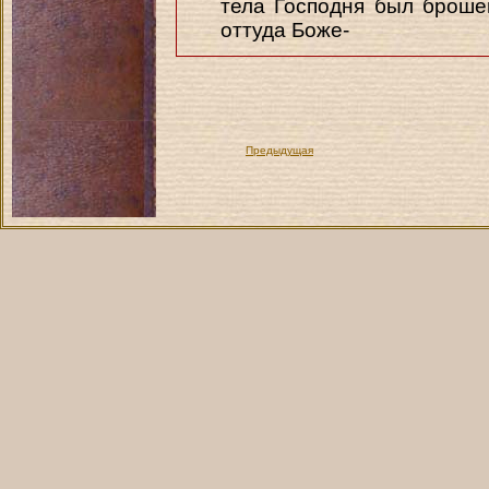
тела Господня был броше
оттуда Боже-
Предыдущая