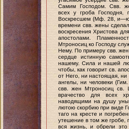
Самим Господом. Свв. ж
всех у гроба Господня,
Воскресшем (Мф. 28, и—ю; 
времени свв. жены сдела
воскресения Христова дл
апостолами. Пламеннос
Мтроносиц ко Господу слу
Нему. По примеру свв. жен
сердце истинную самоот
нашему. Сила и нашей лю
чтобы, как говорит св. апо
от Него, ни настоящая, ни 
ангелы, ни человеки (Гим.
свв. жен Мтроносиц св. 
врачество для всех хр
наводящими на душу унын
лютою скорбию при виде Го
таго на кресте и погребен
утешение в том же гробе, 
вся жизнь, и обрели эт