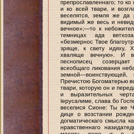
препрославленнаго; то ко 
и ко всей твари, и возг
веселятся, земля же да 
видимый же весь и невид
вечное»;—то к небожите
темницах ада ветхоза
«безмернос Твое благоут
зряще, к свету идяху, 
хваляще вечную». И 
песнописец созерцает
всеобщаго ликования неба
земной—воинствующей,
Пречистою Богоматерью во
твари, которую он и пере
и выразительных черта
Іерусалиме, слава бо Госп
веселися Сионе: Ты же Ч
дице о возстании рожде
догматическаго смысла к
нравственнаго назидатед
маскин даже и в эт