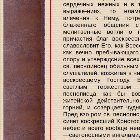
сердечных нежных и в т
выраже-ниях, то нлам
влечения к Нему, потр
блаженнаго общсния 
молитвенные вопли о п
причастия благ воскресе
славословит Его, как Все
как вечно пребывающаго
опору и утверждсние всех
св. песноиисец обильным
слушателей, возжигая в н
воскресшему Господу. 
светлым торжеством 
песнописца как бы во
житейской действительн
горний, и созерцает чуд
Пред взо ром св. песнопис
сияет воскресший Христос
небес и всего вообще нев
—светоносными ангелами