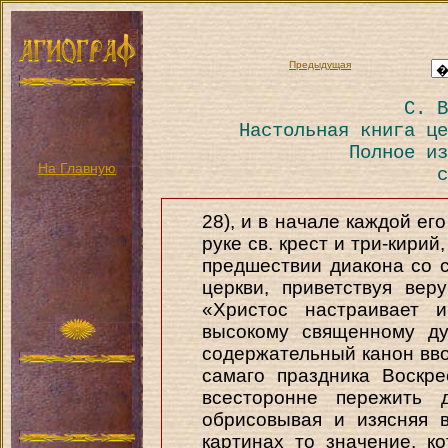
Предыдущая
С. В
Настольная книга це
Полное из
На Главную
с
28), и в начале каждой ег
руке св. крест и три-кирий
предшествии диакона со 
церкви, приветствуя ве
«Христос настраивает 
высокому священному ду
содержательный канон вво
самаго праздника Воскре
всесторонне пережить 
обрисовывая и изясняя 
картинах то значение, к