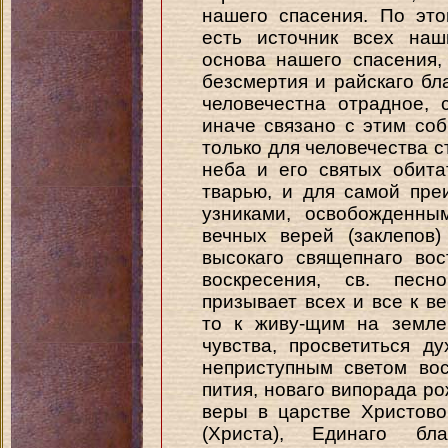
нашего спасения. По это
есть источник всех наш
основа нашего спасения,
безсмертия и райскаго бл
человечестна отрадное, 
иначе связано с этим соб
только для человечества с
неба и его святых обита
тварью, и для самой пре
узниками, освобожденны
вечных верей (заклепов
высокаго свящепнаго во
воскресения, св. песн
призывает всех и все к в
то к живу-щим на земле
чувства, просветиться д
неприступным светом вос
пития, новаго випорада ро
веры в царстве Христов
(Христа), Единаго бл