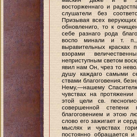
восторженнаго и радостп
слушатели без соответс
Призывая всех верующих
обновлениго, то к очище
себе разнаго рода благ
воспо минали и т. п.
выравительных красках 
взорами величествен
неприступным светом воскр
явил нам Он, чрез то нев
душу каждаго самыми с
ствами благоговения, без
Нему,—нашему Спасителю
чувствах на протяжении 
этой цели св. песнопи
совершенной степени 
благоговением и этою л
слово его зажигает и серд
мыслях и чувствах гор
постоянно обращается и