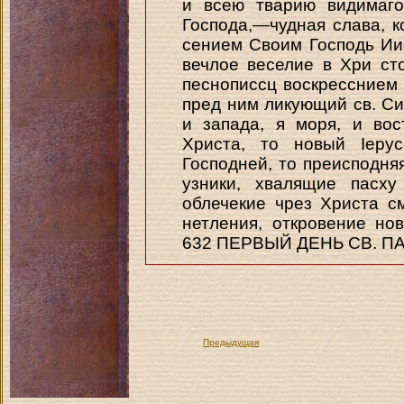
и всею тварию видимаго
Господа,—чудная слава, к
сением Своим Господь Иис
вечлое веселие в Хри сто
песнописсц воскресснием 
пред ним ликующий св. Си
и запада, я моря, и во
Христа, то новый Іеру
Господней, то преисподня
узники, хвалящие пасху
облечекие чрез Христа с
нетления, откровение но
632 ПЕРВЫЙ ДЕНЬ СВ. П
Предыдущая