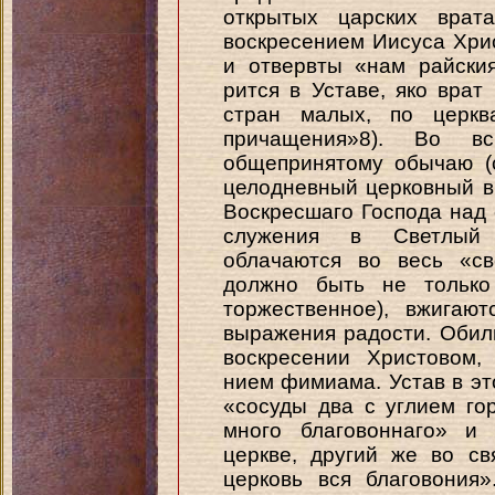
открытых царских врата
воскресением Иисуса Хрис
и отвервты «нам райския
рится в Уставе, яко врат
стран малых, по церк
причащения»8). Во в
общепринятому обычаю (с
целодневный церковный в
Воскресшаго Господа над 
служения в Светлый 
облачаются во весь «св
должно быть не только
торжественное), вжигаю
выражения радости. Обил
воскресении Христовом,
нием фимиама. Устав в эт
«сосуды два с углием го
много благовоннаго» и 
церкве, другий же во св
церковь вся благовония