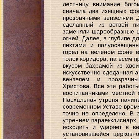
лестницу внимание бого
сначала два изящных фон
прозрачными вензелями „X
сделапный из ветвей пи
заменяли шарообразные 
огней. Далее, в глубипе д
пихтами и полуосвещенн
горел на веленом фоне в
толок коридора, на всем 
вкусом бахрамой из хво
искусственно сдеданная а
вензелем и прозрачны
Христова. Все эти работ
воспитанниками местной с
Пасхальная утреня начин
современном Уставе время
точно не определено. В 
утреннем параекклисиарх, 
исходить и ударяет в в
установившейся церковн