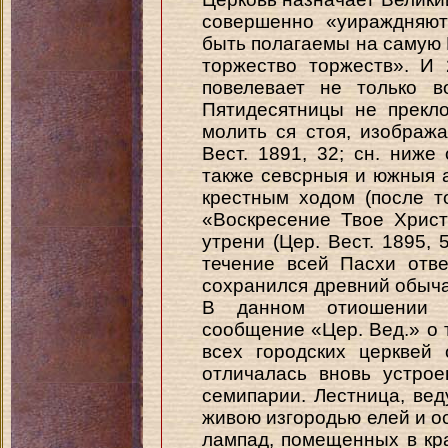
совершенно «уираждняют
быть полагаемы на самую П
торжество торжеств». И 
повелевает не только 
Пятидесятницы не прекл
молить ся стоя, изображ
Вест. 1891, 32; сн. ниже 
также севсрныя и южныя 
крестным ходом (после то
«Воскресение Твое Христ
утрени (Цер. Вест. 1895, 
течение всей Пасхи отв
сохранился древний обыча
В данном отиошении 
сообщение «Цер. Вед.» о то
всех городских церквей
отличалась вновь устро
семипарии. Лестница, вед
живою изгородью елей и 
лампад, помещенных в кр