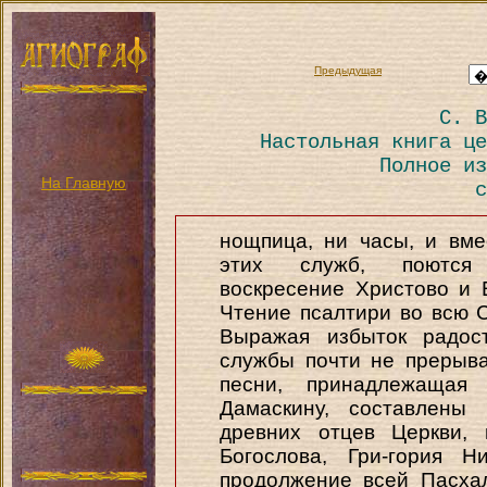
Предыдущая
С. В
Настольная книга це
Полное из
На Главную
с
нощпица, ни часы, и вме
этих служб, поются 
воскресение Христово и 
Чтение псалтири во всю 
Выражая избыток радост
службы почти не прерыв
песни, принадлежащая
Дамаскину, составлены
древних отцев Церкви, 
Богослова, Гри-гория Н
продолжение всей Пасха