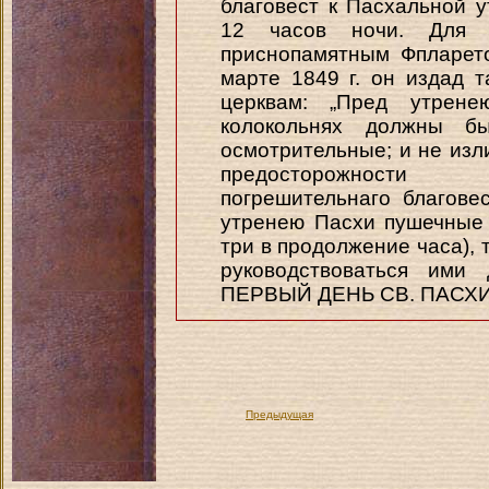
благовест к Пасхальной 
12 часов ночи. Для 
приснопамятным Фпларет
марте 1849 г. он издад
церквам: „Пред утрен
колокольнях должны б
осмотрительные; и не изл
предосторожности 
погрешительнаго благове
утренею Пасхи пушечные
три в продолжение часа), 
руководствоваться ими 
ПЕРВЫЙ ДЕНЬ СВ. ПАСХИ
Предыдущая