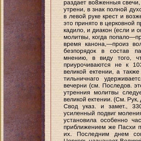
раздает во8женныя свечи,
утрени, в знак полной ду
в левой руке крест и возж
это принято в церковной п
кадило, и диакон (если и о
молитвы, когда попало—п
время канона,—произ во
безпорядок в состав п
мнению, в виду того, ч
приурочиваются не к 10
великой ектении, а также
тильничнаго удерживает
вечерни (см. Последов. э
утренния молитвы следу
великой ектении. (См. Рук, д
Свод указ. и замет., 3
усиленный подвиг моления
установила особенно ча
приближением же Пасхи п
их. Последним днем со
Церковь назначает Великий