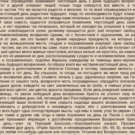
стине справедливо сравнивают настоящий день с днем будущаго воскрес
тот и другой собирает людей; только тогда соберутся все вместе, а т
о частям. Что же касается радости и веселия, то по всей справедливости 
 па-стоящий день радостнее будущаго: тогда по необходимости будут плакат
личатся; ныне, напротив, нет между нами печальных. ныне и праведник радует
й свою совесть надеется исправиться покаянием. Настоящий день обле
ь, и нет чедовека так печальнаго, который не находил бы утешения в торж
ыне освобождается узпик; должнику прощается долг; раб получает свобод
еловеколюбивому возввапию Церкви, не с безчестием п заушениями, не р
ся от ран, как это бывает во время народных празднеств, на которых 
е на возвышепном месте, стыдом и посрамлением искупают свою свобод
с честию, как это знаете вы сами; пыне и остающийся в рабстве получает от
 раб сделал много важных проступков, которых нельзя ни простить, ни извини
ин его из уважения ко дню, располагающему к радости и человеколюбию, при
о и посрамленнаго, подобно Фараону, изведшему из темницы вино-черпия
день будущаго воскресения, по образу коего мы чествуем настоящий день, он 
нужду в долготерпении и благости Господа и потому, оказывая милость 
аяния в тот день. Вы слышали, го спода, не постыдите же меня пред ра
о восхваляю день сей; отымите печаль у душ, удрученных скорбию, как Го
ение от нашего тела, возвратите честь посрамденных, обрадуйте опечале
дших духом, изведите на свет заключенных как во гробе, в темных углах 
для всех цветет, как цветок, красота праздника. Если день рождения земнаго
емницы, то ужели лобедный день воскресения Христа не утепгит скор б
ите с любовию день сей, питающий вас! Разслабденные и увечные, приветст
рачующий ваши болезни! В нем сокрыта надежда вашего воскресения, ко
евновать о добродетели и ненавидеть порок; ибо с уничтожением мы
у всех будет одна господствующая мысль: «да ямы и пием, утре бо умрем» (1
но также и другие свв. отцы в своих поучениях на день св. Пасхи с особ
тью призывают верующих к достойному празднованию Воскресения Хрис
я день,—учит св. Григорий Богослов,—благоприятное начало. Просве
 обимем друг друга, «Рцем: братия, и ненавидящим нас» (Ис. 66, Б), кольми
 из любви что-нибудь сделали или потерпели. Устуним все Воскресениго, пр