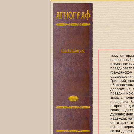
На Главную
тому он пра
нареченный н
и живоносным
праздновалс
гражданском
одушевдения с
Григорий, вс
обыкновепны
дорогах; не 
праздничною
зима с появ
праздника. Б
старец, подо
свою; — дитя
духовно; дев
надежды; мат
ея, и дети, 
пчел, в перв
ветви дерева