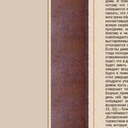
дома. И пои
потому что 
собираются п
сказать, что
копх грехи об
неочистивши
всякую скорб
праздника. н
благому и ч
освобождает
выставляемы
отпускается 
Если бы даже
тогда господ
отверженнаг
знает, что в 
будет иметь 
ожидает возд
будто я ложн
отял умерщвл
ободрите упа
домов; пусть 
отверзает т
Бедные, прим
день сей, в
побуждает р
воскресении 
15, 32).—Точ
настойчивос
„Воскресени
торжеством и
тем, которые