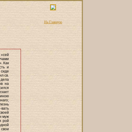
На Главную
 «сей
учами
. Как
сть и
 сиде
ил св.
 дела
ов на
сился
езает
шиною
наго;
лезнь
-вать
своей
и муж
я рой
одной
 свои