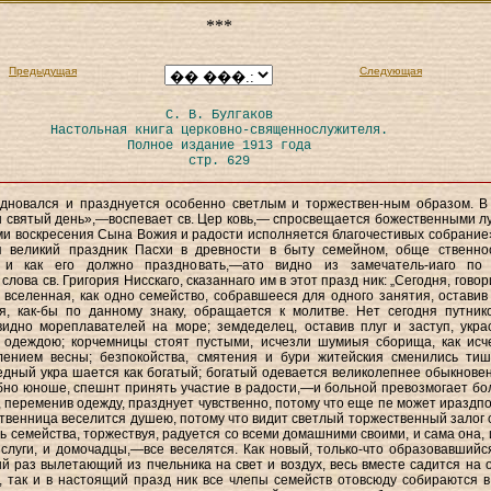
***
Предыдущая
Следующая
С. В. Булгаков
Настольная книга церковно-священнослужителя.
Полное издание 1913 года
стр. 629
здновался и празднуется особенно светлым и торжествен-ным образом. В
 святый день»,—воспевает св. Цер ковь,— спросвещается божественными л
и воскресения Сына Вожия и радости исполняется благочестивых собрание»
я великий праздник Пасхи в древности в быту семейном, обще ственно
 и как его должно праздновать,—ато видно из замечатель-иаго по
лова св. Григория Нисскаго, сказаннаго им в этот празд ник: „Сегодня, говор
я вселенная, как одно семейство, собравшееся для одного занятия, оставив
я, как-бы по данному знаку, обращается к молитве. Нет сегодня путник
видно мореплавателей на море; земдеделец, оставив плуг и заступ, укра
 одеждою; корчемницы стоят пустыми, исчезли шумиыя сборища, как исч
лением весны; безпокойства, смятения и бури житейския сменились ти
едный укра шается как богатый; богатый одевается великолепнее обыкновен
бно юноше, спешнт принять участие в радости,—и больной превозмогает бо
, переменив одежду, празднует чувственно, потому что еще пе может ираздпо
ственница веселится душею, потому что видит светлый торжественный залог 
ь семейства, торжествуя, радуется со всеми домашними своими, и сама она, 
и слуги, и домочадцы,—все веселятся. Как новый, только-что образовавшийс
ый раз вылетающий из пчельника на свет и воздух, весь вместе садится на 
, так и в настоящий празд ник все члепы семейств отовсюду собираются в