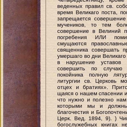
веденных правил св. соб
время Великаго поста, п
запрещается совершение
мучеников, то тем бо
совершение в Велиний п
погребения ИЛИ поми
смущаются православны
священника совершать п
умершаго во дни Великаго
в нарушение уставов 
совершить по случаю 
покойника полную ляту
литургии св. Церковь м
отцех и братиях». Прит
щаяся о нашем спасении и
что нужно и полезно нам
которыми мы и должны
благочестия и Богопочтения
Церк. Вед. 1894, 9). ) 
богослужебных книгах н