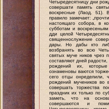
Четыредесятницу дни рожд
совершати память свят
воскресные (Лаод. 51).
правило замечает: „прочти
настоящаго собора, в ко
субботам и воскресенья
дди целой Четыредесятн
священнослужение совер
дары. Но дабы кто либ
возбранять во всю Четы
святых муче ников чрез п
составляют дней радости,
рождений их, которы
ознаменовы ваются торже
сего отцы онределили, 
рождений мучеников во 
совершать торжества по
праэдник их только по су
заметь, что на основ
совершаются и пом
Четыредесятницу, кроме