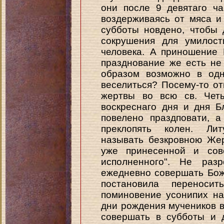
они после 9 девятаго ч
воздерживаясь от мяса и
субботы новдено, чтобы
сокрушения для умилост
человека. A приношение 
празднование же есть не 
образом возможно в одн
веселиться? Посему-то о
жертвы во всю св. Четы
воскреснаго дня и дня Б
повелено праздповати, а
преклопять колен. Ли
называть безкровною Же
уже принесенной и сов
исполненного". Не раз
ежедневно совершать Бож
постановила переноси
поминовение усонипих на
дни рождения мучеников в
совершать в субботы и 