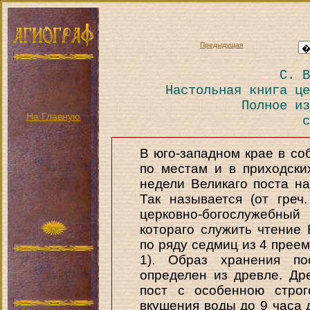
Предыдущая
С. В
Настольная книга це
Полное из
На Главную
с
В юго-западном крае в со
по местам и в приходски
недели Великаго поста н
Так называется (от гре
церковно-богослужебный
котораго служить чтение 
по ряду седмиц из 4 прее
1). Образ хранения по
определен из древле. Др
пост с особенною строг
вкушения воды до 9 часа 