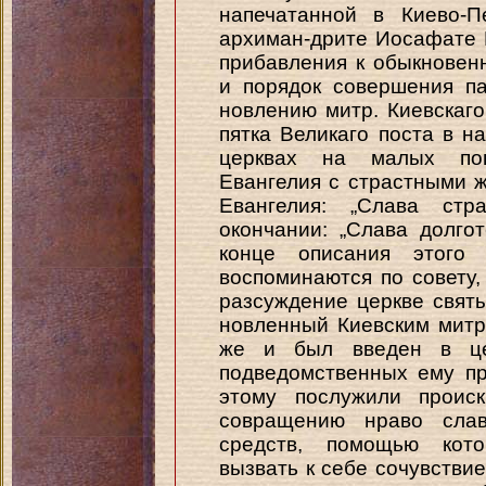
напечатанной в Киево-П
архиман-дрите Иосафате К
прибавления к обыкновен
и порядок совершения па
новлению митр. Киевскаг
пятка Великаго поста в 
церквах на малых пов
Евангелия с страстными ж
Евангелия: „Слава стр
окончании: „Слава долго
конце описания этого 
воспоминаются по совету,
разсуждение церкве свят
новленный Киевским митр
же и был введен в цер
подведомственных ему пр
этому послужили происк
совращению нраво сла
средств, помощью кото
вызвать к себе сочувстви