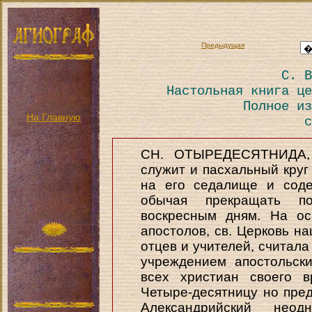
Предыдущая
С. В
Настольная книга це
Полное из
На Главную
с
CH. ОТЫРЕДЕСЯТНИДА, 
служит и пасхальный круг с
на его седалище и соде
обычая прекращать п
воскресным дням. На ос
апостолов, св. Церковь на
отцев и учителей, считала
учреждением апостольск
всех христиан своего в
Четыре-десятницу но пред
Александрийский нео