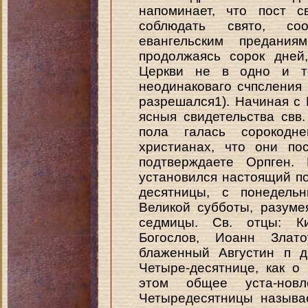
напоминает, что пост с
соблюдать свято, соо
евангельским предания
продолжаясь сорок дней
Церкви не в одно и т
неодинаковаго счпсления 
разрешался1). Начиная с Ш
ясныя свидетельства свв.
пола галась сорокодн
христианах, что они по
подтверждаете Орпген.
установился настоящий по
десятницы, с понедель
Великой субботы, разуме
седмицы. Св. отцы: Ки
Богослов, Иоанн Злато
блаженный Августин п д
Четыре-десятнице, как о
этом общее уста-нов
Четыредесятницы называе