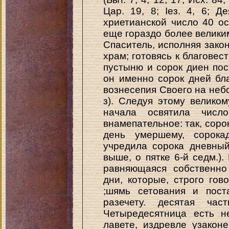
Цар. 19, 8; Іез. 4, 6; Де
хриетианской число 40 о
еще гораздо более велик
Спаситель, исполняя закон
храм; готовясь к благовес
пустыню и сорок диен пос
он именно сорок дней бл
вознесепия Своего на небо 
з). Следуя этому великом
начала освятила числ
внамепательное: так, соро
день умершему, сорока
учредила сорока дневный
выше, о пятке 6-й седм.).
равняющаяся собственно
дни, которые, строго гов
;шямь сетования и пост
разечету. десятая час
Четыредесятница есть н
лавете, издревле узакон