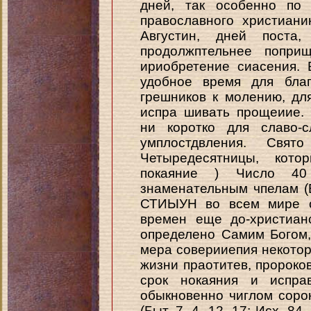
дней, так особенно по
православного христиани
Августин, дней поста
продолжптельнее попри
ириобретение сиасения. 
удобное время для благ
грешников к молению, для
испра шивать прощеиие.
ни коротко для славо-с
умплостдвления. Свя
Четыредесятницы, кото
покаяние ) Число 40
знаменательным чпелам (В
СТИЫУН во всем мире с 
времен еще до-христиан
определено Самим Богом,
мера соверииепия некотор
жизни праотитев, пророков
срок нокаяния и исправ
обыкновенно чиглом соро
(Быт. 7, 4, 12, 17; Исх. 84,