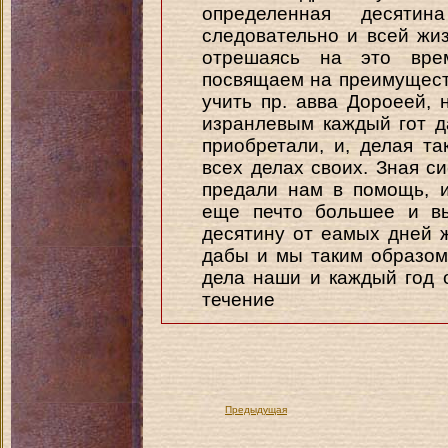
определенная десяти
следовательно и всей жи
отрешаясь на это врем
посвящаем на преимуществ
учить пр. авва Дороеей, 
изранлевым каждый гот да
приобретали, и, делая та
всех делах своих. Зная с
предали нам в помощь, 
еще печто большее и в
десятину от еамых дней 
дабы и мы таким образом
дела наши и каждый год 
течение
Предыдущая