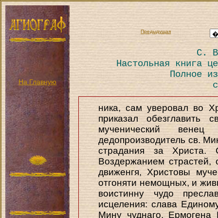
Предыдущая
С. В
Настольная книга це
Полное из
На Главную
с
ника, сам уверовал во Х
приказал обезглавить 
мученический венец
дедопроизводитель св. Ми
страдания за Христа. 
Воздержанием страстей, 
движенгя, Христовы муч
отгоняти немощных, и жив
воистинну чудо пресла
исцеления: слава Единому 
Мину чуднаго, Ермогена 