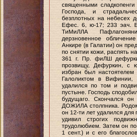
священными сладкопенги 
Господа, и страдальч
безплотных на небесех д
Ефес. 6, ю-17; 233 эач. Е
ТиМиЛЛА Пафлагонян
дерзновенное обличение
Анкире (в Галатии) он пр
по снятии кожи, распять на 
361 г. Пр. фиЛШ дефурк
прозвищу, Дефуркин, с 
избран был настоятелем
Галоликтом в Вифинии, 
удалился по том и подв
пустыне. Господь сподоби
будущаго. Скончался он
ДОЖИЛА столпника. Родом 
он 12-ти лет удалился для 
удивил строгих подвиж
трудолюбием. Затем он по
1 сент.) и с его благосл