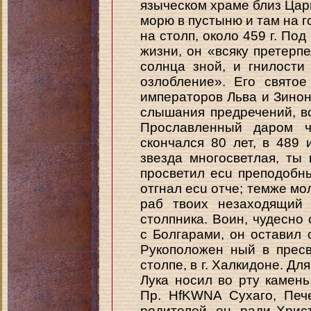
языческом храме близ Цар
морю в пустыню и там на го
на столп, около 459 г. Под
жизни, он «всяку претерп
солнца зной, и гнилости
озлобление». Его свято
императоров Льва и Зинон
слышания предречений, в
Прославленный даром ч
скончался 80 лет, в 489 и
звезда многосветлая, ты
просветил ecu преподобн
отгнал ecu отче; темже мо
раб твоих незаходящий 
столпника. Воин, чудесно
с Болгарами, он оставил 
Рукоположен ный в пресв
столпе, в г. Халкидоне. Дл
Лука носил во рту камень
Пр. HfKWNA Сухаго, Печ
родителей, он, ради Хрис