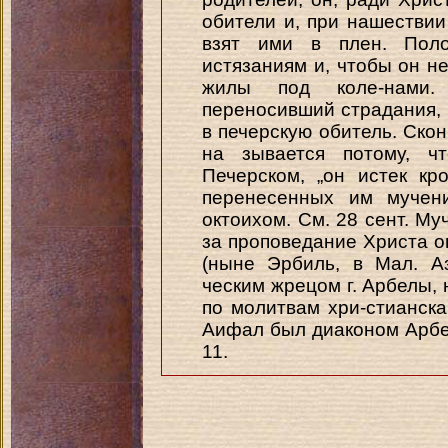
обители и, при нашествии
взят ими в плен. Поло
истязаниям и, чтобы он н
жилы под коле-нами.
переносивший страдания,
в печерскую обитель. Скон
на зывается потому, чт
Печерском, „он истек кр
перенесенных им мучен
октоихом. См. 28 сент. Му
за проповедание Христа о
(ныне Эрбиль, в Мал. А
ческим жрецом г. Арбелы, 
по молитвам хри-стианска
Аифал был диаконом Арбел
11.