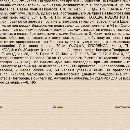
последней и скончался. Он прославился при жизни чудесами. За глубокое сми
ечение от своей воли он был назван „повинником", т. е. послушливым. Пр. I
лавре св. Саввы подвизавшагося. См. 30 мар. и 3 дек. Пр. IlUANNA пос
См. 28 сент. Муч. ЛдиНОДІрд монаха, пострадавшаго 8а Христа в Месопотамии
оклитиане, около 304 г. 8. Я. Пр. отца нашего ПАТАША. РОДОМ ИЗ Г
он подвизался иноком в пустыне Египетской; затем он переселился в Царьг
 келье при церкви Влахернской подви зался до своей кончины, в VII в. «Смир
отяженную молитву и любовь, и веру, и надежду стяжав», он вместе с тем име
дужных и власть йад нечистыми духами. Кондак, гл. 3. Храм твой святе, дух
людге обретше, со тщангем к нему приходяще, цельбу недугов просят пр
в житии прегрешенных: ты бо всех сущих в нуждах предста тель явилс
еподобие. Свв. апостолов от 70-ти: ОиСфжА, ЛПОЛЛИСА, Кифы, TL
 KfCAji/h и ОиИСифорА. 0 свв. Сосеене, Аполлосе, Кифе, Кесаре и Епафродит
 Тихик (Деян. 20, 1—5; Ефес. 6, 21; Кол. 4, 7—9, 16; Тит. 3, 12; 2 Тим. 4, 2
лофона после св. Сосеена. Об ап. Онисифоре см. 7 сент. Свв. мучеников, в А
традавших (X. M.). Все сии свв. муче ники пострадали при имп. Зеноне и к
Гуннерихе (477—484). За не-желание принять арианство 300 православных 
лавлены, 2 иерея сожже ны, 60 иереям урезаны яэыки за правосла
 пр. Кирилла Челмскаго или Челмагорснаго („чедма" по-чудски эначит г
ство в Новгороде, в обители пр. Антония Римлянипа, он удалился для безмо
ору декабрь. 7—8. 495
я
Первая
Следующа