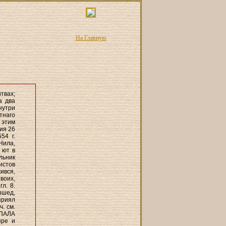
На Главную
твах;
а два
нутри
тнаго
 этим
ия 26
54 г.
Нила,
 ют в
льник
истов
ився,
воих,
л. 8.
зшед,
приял
ч. см.
 ПАЛА
пре и