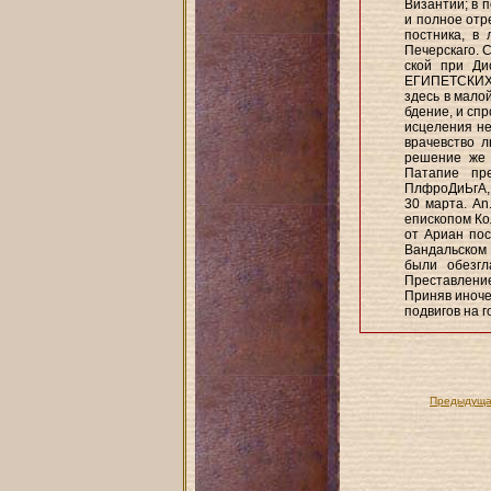
Византии; в 
и полное отр
постника, в 
Печерскаго. 
ской при Ди
ЕГИПЕТСКИХ, 
здесь в малой
бдение, и спр
исцеления не
врачевство 
решение же 
Патапие пр
ПлфроДиЬгА,,
30 марта. An.
епископом Ко
от Ариан пос
Вандальском 
были обезг
Преставление
Приняв иноче
подвигов на г
Предыдуща