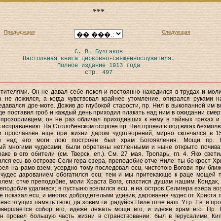
***
Предыдущая
Следующая
С. В. Булгаков
Настольная книга церковно-священнослужителя.
Полное издание 1913 года
стр. 497
тителями. Он не давал себе покоя и постоянно находился в трудах и моли
 не ложился, а когда чувствовал крайнее утомление, опирался руками н
едавался дре-моте. Дожив до глубокой старости, пр. Нил в выкопанной им в
де поставил гроб и каждый день приходил плакать над ним в ожидании смер
 прозорливцем, он не раз обличал приходивших к нему в тайных грехах и
к исправлению. На Столобенском острове пр. Нил провел в под вигах безмолв
чи прославлен еще при жизни даром чудотворений, мирно скончался в 15
ии над его моги лою построен был храм Богоявления. Мощи пр. 
ый многими чудесами, были обретены нетленными и ныне открыто почива
аке в его обители (см. Тверск. en.). См. 27 мая. Тропарь, гл. 4. Яко свети
ился ecu во острове Сели гера езера, преподобие отче Ниле: ты бо крест Хр
оея на рамо взем, усердно тому последовал ecu, чистотою Вогови при-ближ
 чудес дарованием обогатился ecu; тем и мы притекающе к раце мощей т
олем: отче преподобие, моли Храста Вога, спастися душам нашим. Кондак, г
еподобие удалився; в пустыню вселился ecu, и на остров Селигера езера во
е показал ecu, и многих добродетельми удивив, дарования чудес от Христа 
нас чтущих память твою, да зовем ти: радуйся Ниле отче наш. Утр. Ев. и про
вершается собор его, идеже лежать мощи его, и идеже храм его. Пр.
Он провел большую часть жизни в странствовании: был в Іерусалиме, Ки