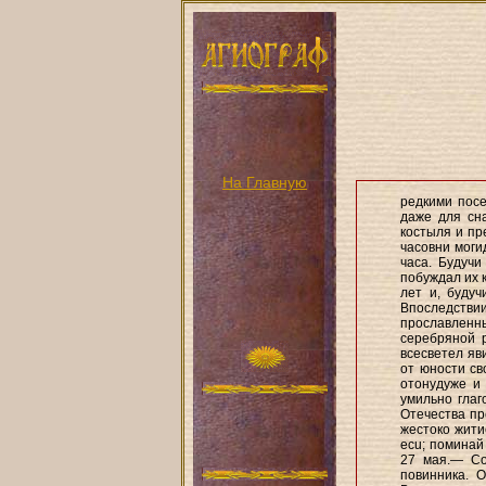
На Главную
редкими посе
даже для сна
костыля и пр
часовни моги
часа. Будучи
побуждал их 
лет и, буду
Впоследств
прославленн
серебряной р
всесветел яв
от юности св
отонудуже и
умильно глаг
Отечества пр
жестоко жити
ecu; поминай 
27 мая.— Со
повинника. 