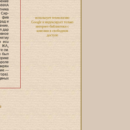
рение
wANHA
тника
 Сир-
. фив
использует технологию
рад и
Google и индексирует только
ение,
интернет-библиотеки с
л дар
книгами в свободном
овное
доступе
иятиу
я ecu
 IKA„
е см.
2) был
фрике
ороле
мирян
вие.—
ора).
двных
я