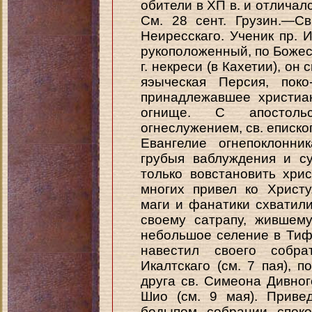
обители в ХП в. и отлича
См. 28 сент. Грузин.—Св
Неиресскаго. Ученик пр. И
рукоположенный, по Божес
г. некреси (в Кахетии), он
яэыческая Персия, поко
принадлежавшее христиан
огнище. С апостоль
огнеслужением, св. еписко
Евангелие огнепоклонни
грубыя ваблуждения и су
только вовстановить хри
многих привел ко Христ
маги и фанатики схватили
своему сатрапу, жившему
небольшое селение в Тифлц
навестил своего собр
Икалтскаго (см. 7 пая), 
друга св. Симеона Дивного
Шио (см. 9 мая). Приве
бодыпом собрании споко