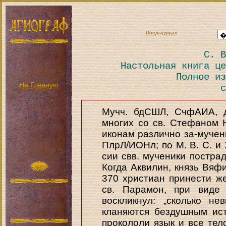
Предыдущая
С. В
Настольная книга це
Полное из
На Главную
с
Мучч. бдСШЛ, СчфАИА, дв
многих со св. Стефаном 
иконам различно за-мученны
ПлрЛ/ИОНл; по М. В. С. и 
сии свв. мученики пострад
Когда Аквилин, князь Вяф
370 христиан принести ж
св. Парамон, при виде 
воскликнул: „сколько н
кланяются бездушным ист
прокололи язык и все тел