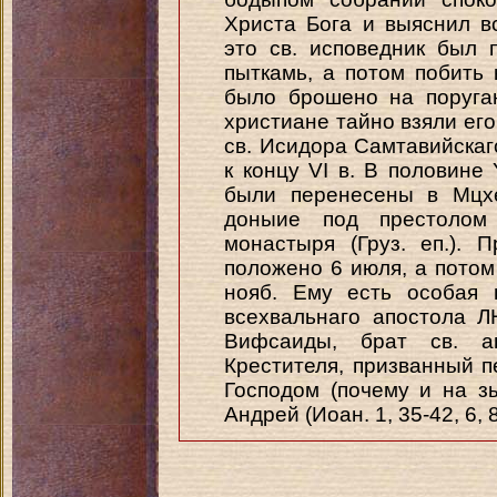
Христа Бога и выяснил в
это св. исповедник был 
пыткамь, а потом побить 
было брошено на поруган
христиане тайно взяли его
св. Исидора Самтавийскаг
к концу VI в. В половине 
были перенесены в Мцхе
доныие под престолом 
монастыря (Груз. еп.).
положено 6 июля, а потом 
нояб. Ему есть особая п
всехвальнаго апостола 
Вифсаиды, брат св. а
Крестителя, призванный 
Господом (почему и на зы
Андрей (Иоан. 1, 35-42, 6,