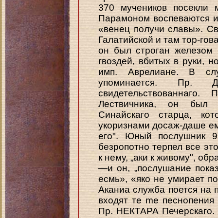
370 мучеников посекли 
Парамоном воспеваются и
«венец получи славы». С
Галатийской и там тор-гов
он был строган железом 
гвоздей, вбитых в руки, но
имп. Аврелиане. В с
упоминается. Пр. 
свидетельствованнаго. 
Лествичника, он был 
Синайскаго старца, ко
укоризнами досаж-даше ем
его". Юный послушник 9
безропотно терпел все это 
к нему, „аки к живому", об
—и он, „послушание показ
есмь», «яко не умирает п
Аканиа служба поется на 
входят те me песнопения в
Пр. НЕКТАРА Печерскаго. 