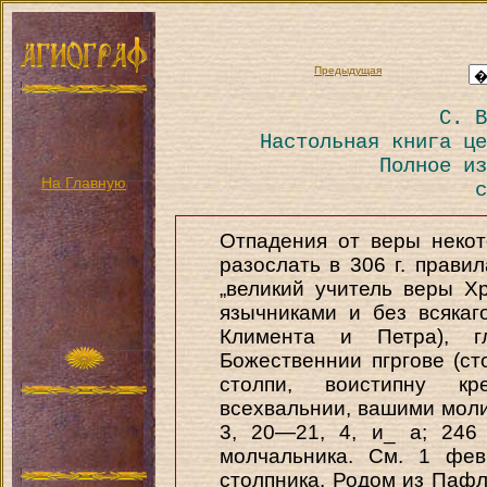
Предыдущая
С. В
Настольная книга це
Полное из
На Главную
с
Отпадения от веры некот
разослать в 306 г. правила
„великий учитель веры Х
язычниками и без всякаго
Климента и Петра), г
Божественнии пгргове (ст
столпи, воистипну к
всехвальнии, вашими моли
3, 20—21, 4, и_ а; 246 »
молчальника. См. 1 фев
столпника. Родом из Пафла