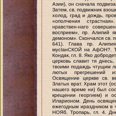
Азии), он сначала подвиза
Затем, св. подвижник взоше
холод, град и дождь, про
«ополчения страстная»
нравствен-наго соверше
восприем», пр. Алипий 
демоном». Скончался св. 
641). Глава пр. Алипи
мусІанСКОЙ на АфОН?. Тр
Кондак, гл. 8. Яко доброде
церковь славит тя днесь,
твоими подаждь чтущим л
лютых прегрешений из
Освящение церкве св. в
Златых врат. Храм этот (о
нашего време ни) был соо
крещении георгием) и ос
Иларионом. День освяще
ежегодным ираздником в че
НОЯб. Тропарь, гл. 4. Д