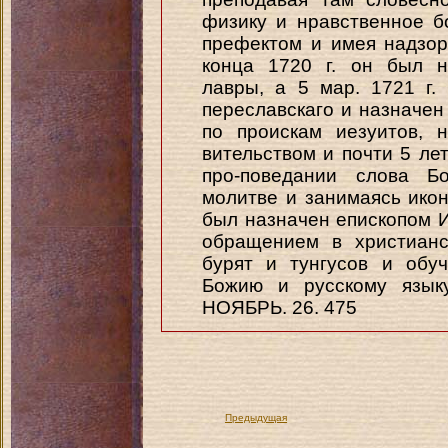
физику и нравственное б
префектом и имея надзор
конца 1720 г. он был н
лавры, а 5 мар. 1721 г.
переславскаго и назначен
по проискам иезуитов, 
вительством и почти 5 лет
про-поведании слова Б
молитве и занимаясь иконо
был назначен епископом И
обращением в христианс
бурят и тунгусов и обу
Божию и русскому языку
НОЯБРЬ. 26. 475
Предыдущая