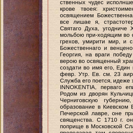
ственных чудес исполнше
крове твоея: христоим
освящением Божественна
все лишае я, страстоте
Святаго Духа, угодниче 
мольбою при-ходящим во 
грехов, умирити мир, и с
Божественнаго и венцено
Георгия, на враги побед
верою во освященный храм
создати во имя его, Един 
февр. Утр. Ев. см. 23 аир
Служба его поется, идеже 
INNOKENTIA, перваго епи
Родом из дворян Кульчиц
Черниговскую губерни
образование в Киевском 
Печерской лавре, оне при
священства. С 1710 г. о
поприще в Московской Сла
преподавая там словесн