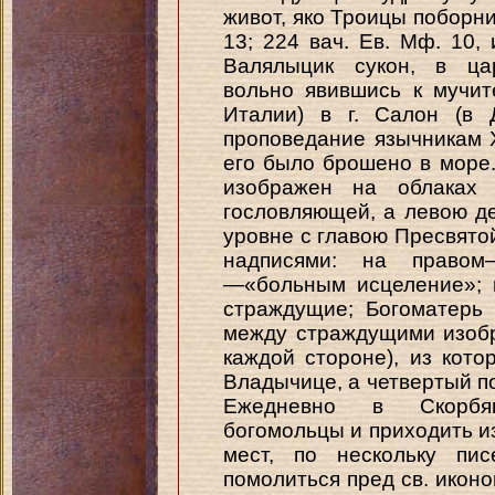
живот, яко Троицы поборн
13; 224 вач. Ев. Мф. 10,
Валялыцик сукон, в ца
вольно явившись к мучит
Италии) в г. Салон (в 
проповедание язычникам 
его было брошено в море.
изображен на облаках 
гословляющей, a левою д
уровне с главою Пресвято
надписями: на правом
—«больным исцеление»; 
страждущие; Богоматерь 
между страждущими изобр
каждой стороне), из кот
Владычице, а четвертый п
Ежедневно в Скорбя
богомольцы и приходить и
мест, по нескольку пи
помолиться пред св. икон