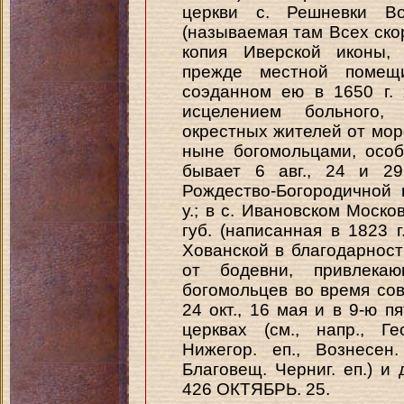
церкви с. Решневки Во
(называемая там Всех ско
копия Иверской иконы,
прежде местной помещ
соэданном ею в 1650 г.
исцелением больного,
окрестных жителей от мор
ныне богомольцами, осо
бывает 6 авг., 24 и 2
Рождество-Богородичной
у.; в с. Ивановском Моско
губ. (написанная в 1823 
Хованской в благодарнос
от бодевни, привлекаю
богомольцев во время со
24 окт., 16 мая и в 9-ю п
церквах (см., напр., Ге
Нижегор. еп., Вознесен.
Благовещ. Черниг. еп.) и 
426 ОКТЯБРЬ. 25.