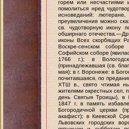
горем или несчастиями 
помолиться нред чудотв
исноведаний: лютеране,
преувеличения можно ска
св. чудотворную икону 
обширнаго отечества.—Др
иконы Всех скорбящих Рад
Воскре-сенском собор
Софийском соборе (явилас
1766 г.); в Вологодс
(принадлежавшая (св. благ
мая); в г. Воронеже: в Бог
почитавшаяся, по предани
ХТШ в., свято чтимая н
жителями окрестных сел, пр
день Святыя Троицы), в 
1847 г. в память избавл
Богородичной церкви (п
акафист); в Киевской Ср
Львовских городских вор
пятницам и субботам пе