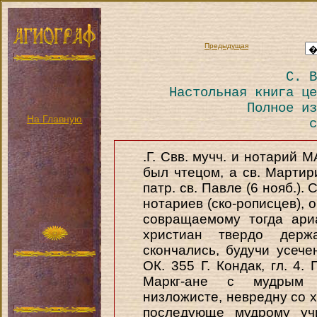
Предыдущая
С. В
Настольная книга це
Полное из
На Главную
с
.Г. Свв. мучч. и нотарий 
был чтецом, а св. Марти
патр. св. Павле (6 нояб.).
нотариев (ско-рописцев), 
совращаемому тогда ари
христиан твердо держ
скончались, будучи усеч
ОК. 355 Г. Кондак, гл. 4
Маркг-ане с мудрым 
низложисте, невредну со 
последующе мудрому уч