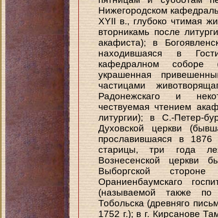
Нижегородском кафедраль
XYII в., глубоко чтимая 
вторникамь после литург
акафиста); в Богоявленс
находившаяся в Гост
кафедралном соборе 
украшенная привешенн
частицами животворящ
Радонежскаго и некот
чествуемая чтением ака
литургии); в С.-Петер-б
Духовской церкви (быв
прославившаяся в 1876 
старицы, три года л
Вознесенской церкви б
Выборгской стороне
Ораниенбаумскаго госпи
(называемой также по 
Тобольска (древняго письм
1752 г.); в г. Кирсанове Та