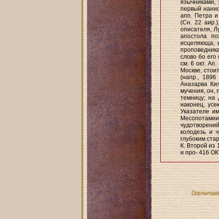
язычниками, 
первый наниса
апп. Петра и
(Сн. 22 аир.
описателя, Л
апостола по
исцеляюща, и
проповедника
слово бо его
см. 6 окт. Ап.
Москве, стоит
(напр., 1896
Аназарва Кил
мучения, он, 
темницу; на 
наконец, усе
Указателе им
Месопотами
чудотворени
колодезь и 
глубоким старц
К. Второй из 
и про- 416 О
Предыдуща