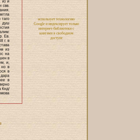
 и) и
 свв.
ания.
ветла
 таго
использует технологию
и душ
Google и индексирует только
естия
интернет-библиотеки с
алим:
книгами в свободном
. Ев.
доступе
8 г. в
Устава
ом из
рс на
шен в
м, и,
 но в
ося в
 дара
шее в
мирно
а Кнд/
вимова
я