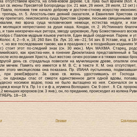
за отсутствием креста, на олив-ковом дереве. Св. Лука был врачем (Кол. 4,
л св. иконы Пресвятой Богородицы (сн. 21 мая, 26 июня, 28 июля, 12 окт.) и
 Павла, положив тем начало доброму и досточе-стному искусству иконоиис
), тропарь, гл. 5. Апостоль-ских деяний сказателя, и Евангелия Христова с
уку препетаго, пеисписаппа суща Христове Церкви, песньми священными свя
хвалим, яко врача суща человеческия немощи, естества недуги, и яз
 молящася непрестанно за души наша. Кондак, гл. 2. Ис?пиннаго благоч
, и таин неизречен-ных ритора, звезду церковную, Луку Божественнаго восхв
 избра с Павлом мудрым языков учителя, Един ведый сердечная. Парем. и утр
 Колос. 4, 2—9, н, 18; 260 8ач. Ев. Лук. 10, ив—21; 54 эач. В Уставе, изд. в 184
 +, но все последование таково, как в праздник с •; в позднейших изданиях 
 г.) стоит этот по-следний знак (сн. 30 июн.). Муч. MAXIMA. Старец, род
икийскаго, как христиа-нин, в гонение Диоклитиана представленный в Та
после испо-ведания Христа, был жестоко сечен розгами и в тяжких оковах бро
другой день св. страдальца повесили на мучилищном древе, опаляли огне
кли мечем. Память его имеется в М. В. С; в тексте X. M. она отсутствует,
ен этого месяцеслова она показана. Пр. ІЛІАНА пустынника, подвизавшаг
и, при рекеЕвфрате. За свою св. жизнь удостоившись от Господа
й, он однажды спас от смерти единственное дитя одной вдовы, попав
чудесно носимое водою, пока не было вытащено из нея. Скончался он 
ем,в конце IV в. Пр. I о с и ф а, игумена Волоцкаго. См. 9 сент. . fi. Св. пророк
12 меньших иророков (см. 3 янв.), он, по преданию, происходил из колена Ру
КТЯБРЬ. 18—19.
я
Первая
Следующа