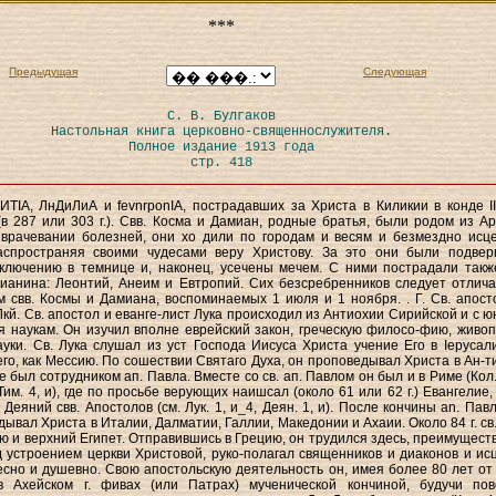
***
Предыдущая
Следующая
С. В. Булгаков
Настольная книга церковно-священнослужителя.
Полное издание 1913 года
стр. 418
ИТІА, ЛнДиЛиА и fevnrponIA, пострадавших за Христа в Киликии в конде II
 (в 287 или 303 г.). Свв. Косма и Дамиан, родные братья, были родом из Ар
 врачевании болезней, они хо дили по городам и весям и безмездно исц
аспространяя своими чудесами веру Христову. За это они были подвер
ключению в темнице и, наконец, усечены мечем. С ними пострадали такж
тианина: Леонтий, Анеим и Евтропий. Сих безсребренников следует отлича
 свв. Космы и Дамиана, воспоминаемых 1 июля и 1 ноября. . Г. Св. апост
Лкй. Св. апостол и еванге-лист Лука происходил из Антиохии Сирийской и с ю
я наукам. Он изучил вполне еврейский закон, греческую филосо-фию, живоп
уки. Св. Лука слушал из уст Господа Иисуса Христа учение Его в Іерусал
его, как Мессию. По сошествии Святаго Духа, он проповедывал Христа в Ан-т
 где был сотрудником ап. Павла. Вместе со св. ап. Павлом он был и в Риме (Кол.
 Тим. 4, и), где по просьбе верующих наишсал (около 61 или 62 г.) Евангелие,
 Деяний свв. Апостолов (см. Лук. 1, и_4, Деян. 1, и). После кончины an. Павл
ывал Христа в Италии, Далматии, Галлии, Македонии и Ахаии. Около 84 г. св.
ю и верхний Египет. Отправившись в Грецию, он трудился здесь, преимущест
д устроением церкви Христовой, руко-полагал священников и диаконов и ис
сно и душевно. Свою апостольскую деятельность он, имея более 80 лет от 
в Ахейском г. фивах (или Патрах) мученической кончиной, будучи по