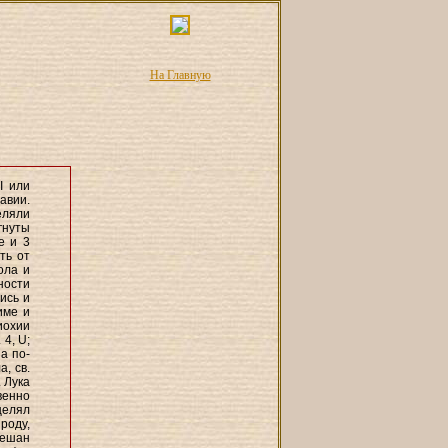
На Главную
I или
авии.
еляли
гнуты
е и 3
ть от
ола и
ности
ись и
име и
иохии
 4, U;
 а по-
а, св.
 Лука
венно
целял
роду,
вешан