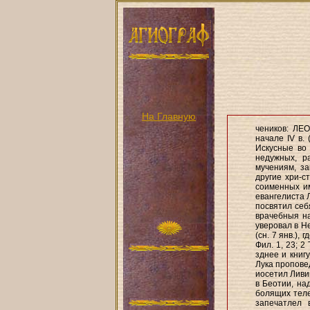
На Главную
чеников: ЛЕО
начале IV в.
Искусные во
недужных, р
мучениям, за
другие хри-с
соименных им
евангелиста 
посвятил себ
врачебныя на
уверовал в Н
(сн. 7 янв.),
Фил. 1, 23; 2
зднее и книгу
Лука проповед
иосетил Ливи
в Беотии, на
болящих теле
запечатлел 