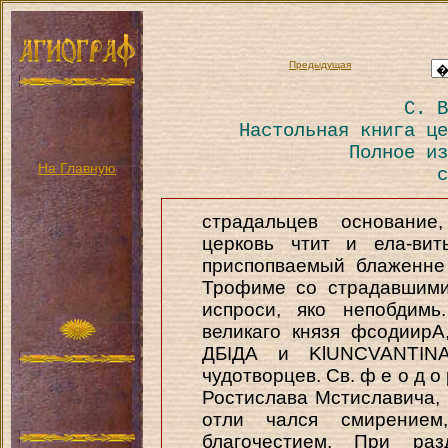
Предыдущая
С. В
Настольная книга це
Полное из
На Главную
с
страдальцев основание
церковь чтит и ела-вит
приспопваемый блаженне
Трофиме со страдавшими
испроси, яко непобдимь
великаго князя фсодиирА
ДБІДА и KlUNCVANTINA
чудотворцев. Св. ф е о д о
Ростислава Мстиславича,
отли чался смирением
благочестием. При раз