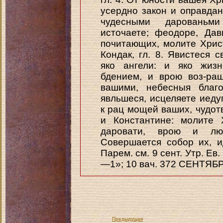
усердно закон и оправдан
чудесными дарованьм
источаете; феодоре, Да
почитающих, молите Хрис
Кондак, гл. 8. Явистеся 
яко ангели: и яко жизн
бдением, и врою воз-ра
вашими, небесныя благо
явльшеся, исцеляете иед
к рац мощей ваших, чудот
и Константине: молите 
даровати, врою и лю
Совершается собор их, 
Парем. см. 9 сент. Утр. Ев. 
—1»; 10 вач. 372 СЕНТЯБР
Предыдущая