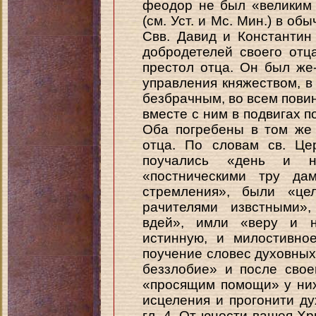
феодор не был «великим 
(см. Уст. и Мс. Мин.) в о
Свв. Давид и Константи
добродетелей своего отца
престол отца. Он был же-
управления княжеством, в 
безбрачным, во всем пови
вместе с ним в подвигах п
Оба погребены в том же
отца. По словам св. Цер
поучались «день и 
«постническими тру да
стремления», были «це
рачителями извстными»,
вдей», имли «веру и н
истинную, и милостивно
поучение словес духовны
беззлобие» и после сво
«просящим помощи» у них,
исцеления и прогонити ду
гл. 4. От юности вашея Х