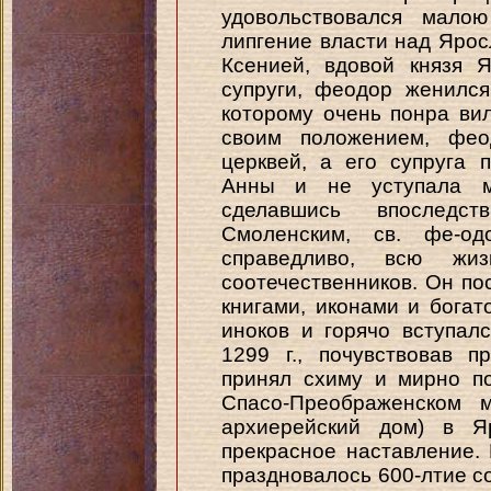
удовольствовался мало
липгение власти над Ярос
Ксенией, вдовой князя 
супруги, феодор женилс
которому очень понра вил
своим положением, фео
церквей, а его супруга 
Анны и не уступала м
сделавшись впоследс
Смоленским, св. фе-о
справедливо, всю жи
соотечественников. Он по
книгами, иконами и бога
иноков и горячо вступал
1299 г., почувствовав 
принял схиму и мирно по
Спасо-Преображенском 
архиерейский дом) в Я
прекрасное наставление. 
праздновалось 600-лтие со