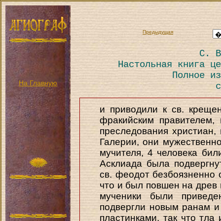
Предыдущая
С. В
Настольная книга це
Полное из
На Главную
с
и приводили к св. креще
фракийским правителем,
преследования христиан,
Галерии, они мужественн
мучителя, 4 человека били
Асклиада была подвергну
св. феодот безбоязненно 
что и был повшен на древ и
мученики были приведе
подвергли новым ранам 
пластинками, так что тла 