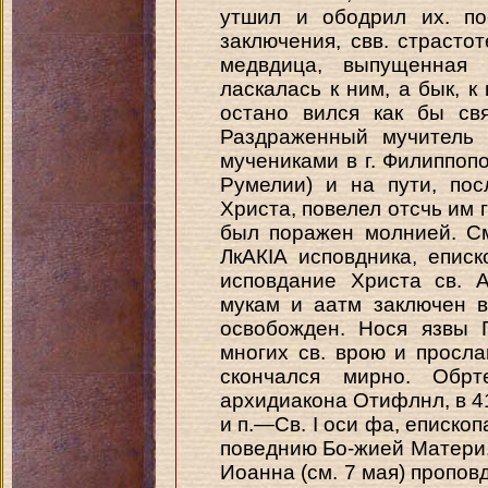
утшил и ободрил их. по
заключения, свв. страсто
медвдица, выпущенная
ласкалась к ним, а бык, к
остано вился как бы св
Раздраженный мучитель 
мучениками в г. Филиппоп
Румелии) и на пути, по
Христа, повелел отсчь им 
был поражен молнией. С
ЛкАКІА исповдника, еписк
исповдание Христа св. 
мукам и аатм заключен в
освобожден. Нося язвы 
многих св. врою и просл
скончался мирно. Обр
архидиакона Отифлнл, в 415 
и п.—Св. I оси фа, еписко
поведнию Бо-жией Матери, 
Иоанна (см. 7 мая) пропов