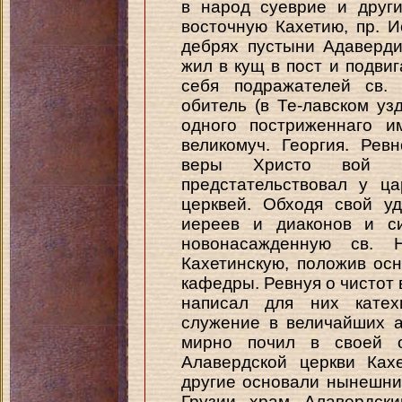
в народ суеврие и друг
восточную Кахетию, пр. 
дебрях пустыни Адаверди
жил в кущ в пост и подвиг
себя подражателей св.
обитель (в Те-лавском уз
одного постриженнаго и
великомуч. Георгия. Рев
веры Христо вой в
предстательствовал у ц
церквей. Обходя свой у
иереев и диаконов и с
новонасажденную св. 
Кахетинскую, положив ос
кафедры. Ревнуя о чистот
написал для них катех
служение в величайших а
мирно почил в своей о
Алавердской церкви Ках
другие основали нынешн
Грузии храм Алавердски