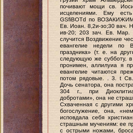
почивают мощи св. Иос
исцелениями. Ему есть
GSfiBOTd по ВОЗАКИЖИМТИ
Ев. Иоан. 8,2и-зо;30 вач. 
ив-20; 203 зач. Ев. Map. 
случится Воздвижение чест
евангелие недели по В
праздника» (т. е. на дру
следующую же субботу, в
пронимен, аллилуиа я пр
евангелие читаются пре
потом рядовые. . 3. t С
Дочь сенатора, она постра
304 г., при Диоклити
добротами», она не страш
Схваченная с другими х
богослужение, она, «не
исповдала себя христиа
страшным мучениям: ее п
с острыми ножами, брос