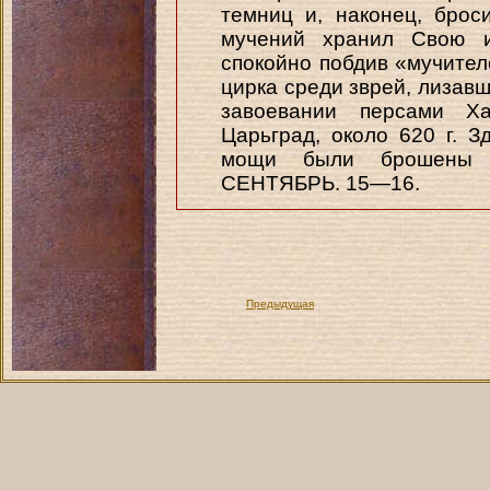
темниц и, наконец, брос
мучений хранил Свою и
спокойно побдив «мучител
цирка среди зврей, лизавш
завоевании персами Х
Царьград, около 620 г. З
мощи были брошены 
СЕНТЯБРЬ. 15—16.
Предыдущая