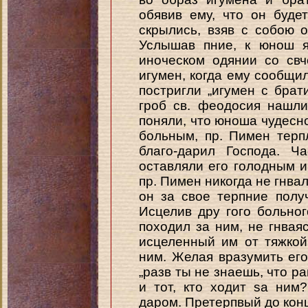
обявив ему, что он буде
скрылись, взяв с собою 
Услышав пние, к юнош я
иноческом одянии со свч
игумен, когда ему сообщил
постригли „игумен с брат
гроб св. феодосия нашли
поняли, что юноша чудесн
больным, пр. Пимен терп
благо-дарил Господа. Ч
оставляли его голодным и
пр. Пимен никогда не гнвал
он за свое терпние полу
Исцелив дру гого больног
походил за ним, не гнваяс
исцеленный им от тяжкой
ним. Желая вразумить его
„разв ты не знаешь, что р
и тот, кто ходит sa ним
даром. Претерпвый до конц