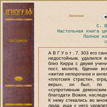
Предыдущая
С. В
Настольная книга це
Полное из
На Главную
с
А В Г У о т . 7. 303 его с
недостойным, удалился 
близ Кирра с двумя учен
пост, молитв, бдении в
«житие непорочное и ангел
«плотския страсти», ог
веры», он был, по 
«супротивным демонским
благодати Вожия, наслед
К нему стекались во множ
люди, ища у него удовле