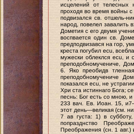
исцелений от телесных 
проходя во время войны с
подвизался св. отшель-ни
народ, повелел завалить в
Дометия с его двумя ученик
воспвается один св. Доме
предподвизався на гор, у
креста погубил ecu, всебл
мужески облеклся ecu, и 
преподобномучениче, Доме
6. Яко преобидв тленна
преподобномучениче Дом
показался ecu, не устраги
Хри ста истиннаго Бога; се
песнь: Бог есть со мною, и
233 вач. Ев. Иоан. 15, и7
этот день—великая (см. ни
7 ав густа: 1) в суббот
попразднство Преображ
Преображения (сн. 1 авг.)