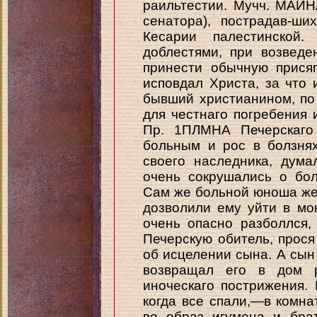
раильтестии. Мучч. МАИНА
сенатора), пострадав-ш
Кесарии палестинской
доблестями, при возведе
принести обычную прися
исповдал Христа, за что 
бывший христианином, по 
для честнаго погребения 
Пр. 1ПЛМНА Печерскаго 
больным и рос в болзнях
своего наследника, дума
очень сокрушались о бол
Сам же больной юноша же
дозволили ему уйти в мо
очень опасно разболлся,
Печерскую обитель, прося
об исцелении сына. А сын
возвращал его в дом р
иноческаго пострижения
когда все спали,—в комнат
во образ игумена и бра