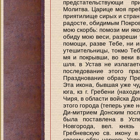
предстательствующи п
Молитва. Царице моя преб
приятилище сирых и стра
радосте, обидимым Покров
мою скорбь: помози ми яко
обиду мою веси, разреши т
помощи, разве Тебе, ни и
утешительницы, токмо Теб
мя и покрывши, во веки в
шля. в Устав не излагае
последование этого пра
Празднование образу Пре
Эта икона, бывшая уже чу
юга, кз г. Гребени (нахо
Чиря, в области войска До
этого города (теперь уже 
Ди-митрием Донским посл
была поставлена в Успе
Новгорода, вел. князь
Гребневскую св. икону в
своему обту, церковь Усп