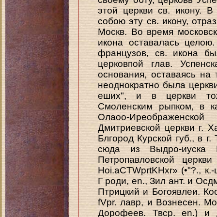
этой церкви св. икону. В
собою эту св. икону, отра
Москв. Во время московски
икона оставалась целою.
французов, св. икона б
церковпой глав. Успенс
основания, оставаясь на 
неоднократно была церкви
еших", и в церкви то
Смоленским рыпком, в к
Олаоо-Иреображенск
Дмитриевской церкви г. Хар
Блгород Курской губ., в г.
сюда из Выдро-иуска Н
Петропавловской церкви
Hoi.aCTWprtKHxr» (•"?., к.-ш
Г роди, en., Зил ант. и Осд
Птрицкий и Богоявлеи. Кос
fVpr. лавр, и Вознесен. Мо
Дорофеев. Твср. en.) и