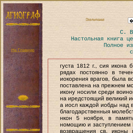
Предыдущая
С. В
Настольная книга це
Полное из
На Главную
с
густа 1812 г., сия икона
рядах постоянно в тече
иокорения врагов, была в
поставлена на прежнем мс
икону носили среди воино
на иредстоящий великий ио
a иосл каждой иобды над 
благодарственныя молебст
нкон 5 ноября, в памят
номощию и заступлением П
возвращения св. иконы 