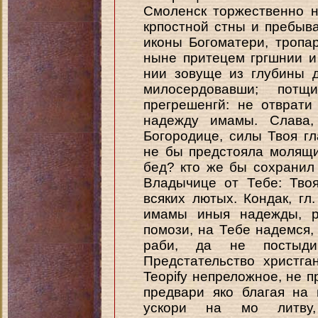
Смоленск торжественно н
крпостной стны и пребыв
иконы Богоматери, тропар
ныне притецем гргшнии и
нии зовуще из глубины 
милосердовавши; потщ
прегрешенгй: не отврат
надежду имамы. Слава,
Богородице, силы Твоя г
не бы предстояла молящи
бед? кто же бы сохранил
Владычице от Тебе: Тво
всяких лютых. Кондак, г
имамы иныя надежды, р
помози, на Тебе надемся,
раби, да не постыди
Предстательство христга
Teopify непреложное, не 
предвари яко благая на
ускори на мо литву