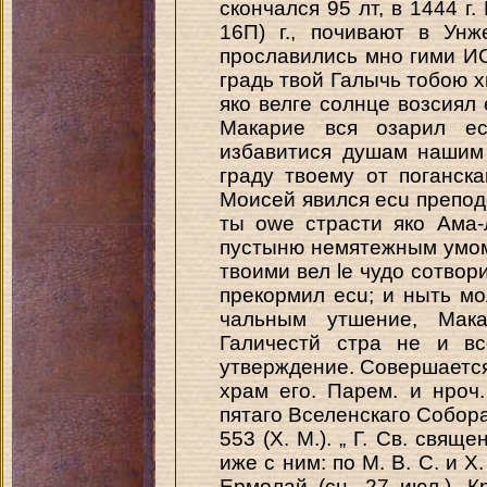
скончался 95 лт, в 1444 г.
16П) г., почивают в Ун
прославились мно гими ИС
градь твой Галычь тобою хв
яко велге солнце возсиял
Макарие вся озарил ec
избавитися душам нашим 
граду твоему от поганска
Моисей явился ecu препод
ты owe страсти яко Ама-
пустыню немятежным умом
твоими вел le чудо сотвор
прекормил ecu; и ныть мо
чальным утшение, Мака
Галичестй стра не и вс
утверждение. Совершается 
храм его. Парем. и нроч
пятаго Вселенскаго Собора
553 (X. M.). „ Г. Св. свящ
иже с ним: по М. В. С. и 
Ермолай (сн. 27 июл.),