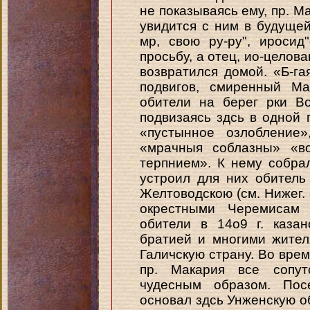
не показываясь ему, пр. Ма
увидится с ним в будущей
мр, свою ру-ру", ироси
просьбу, а отец, ио-целова
возвратился домой. «Б-га
подвигов, смиренный Ма
обители на берег рки В
подвизаясь здсь в одной 
«пустынное озлобление»
«мрачныя соблазны» «в
терпнием». К нему собра
устроил для них обитель
Желтоводскою (см. Нижег. 
окрестными Черемисам 
обители в 14о9 г. каза
братией и многими жител
Галичскую страну. Во вре
пр. Макария все сопу
чудесным образом. Пос
основал здсь Унженскую обп