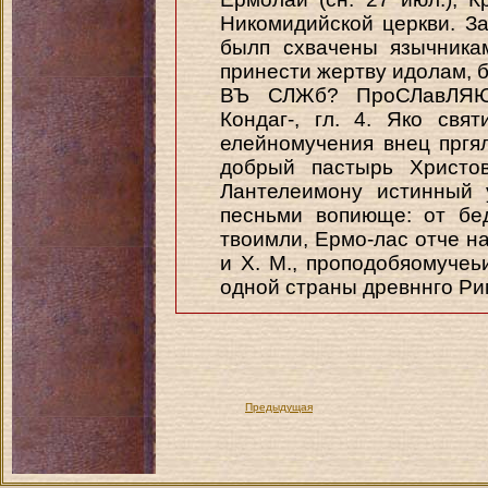
Никомидийской церкви. З
былп схвачены язычникам
принести жертву идолам, б
ВЪ СЛЖб? ПроСЛавЛЯ
Кондаг-, гл. 4. Яко свя
елейномучения внец пргял
добрый пастырь Христо
Лантелеимону истинный 
песньми вопиюще: от бе
твоимли, Ермо-лас отче на
и X. М., проподобяомучеь
одной страны древннго Рим
Предыдущая