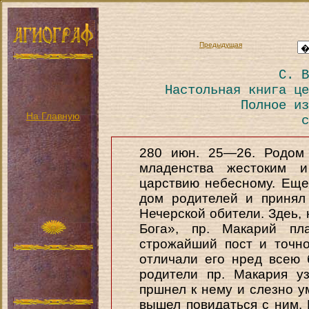
Предыдущая
С. В
Настольная книга це
Полное из
На Главную
с
280 июн. 25—26. Родом 
младенства жестоким 
царствию небесному. Еще 
дом родителей и принял
Нечерской обители. Здеь,
Бога», пр. Макарий пл
строжайший пост и точн
отличали его нред всею 
родители пр. Макария у
пршнел к нему и слезно у
вышел повидаться с ним. 