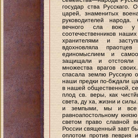
государ ства Русскаго. 
царей, знаменитых воен
руководителей народа.
вечного сла вою у
соотечественников наших
хранителями и засту
вдохновляла праотце
единомыслием и самоо
защищали и отстояли 
множества врагов своих
спасала землю Русскую о
наши предки по-бждали цар
в нашей общественной, с
плод св. веры, как чист
света, ду ха, жизни и сил
и земпыми, мы и все 
равноапостольному князю
светом право славной 
России священный завт бы
оплотом против певрия 