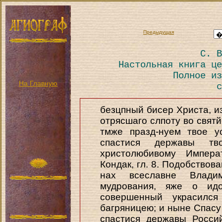
Предыдущая
С. В
Настольная книга це
Полное из
На Главную
с
безцпный бисер Христа, из
отрясшаго слпоту во святй
тмже празд-нуем твое у
спастися державы тво
христолюбивому Импера
Кондак, гл. 8. Подобствова
нах всеславне Влади
мудрования, яже о ид
совершенный украсился
багряницею; и ныне Спасу
спастися державы Росси