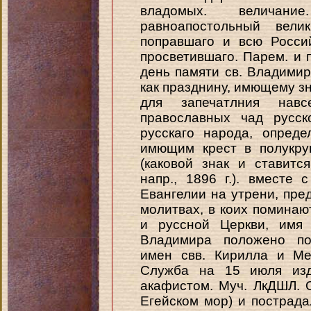
владомых. величан
равноапостольный вели
поправшаго и всю Росси
просветившаго. Парем. и п
день памяти св. Владимир
как празднину, имющему зн
для запечатлния навс
православных чад русск
русскаго народа, опреде
имющим крест в полукру
(каковой знак и ставитс
напр., 1896 г.). вместе
Евангелии на утрени, пред
молитвах, в коих поминаю
и руссной Церкви, имя 
Владимира положено по
имен свв. Кирилла и Ме
Служба на 15 июля изд
акафистом. Муч. ЛкДШЛ. 
Егейском мор) и пострада