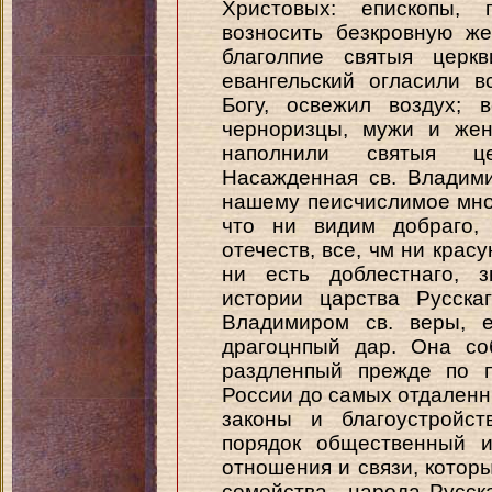
Христовых: епископы,
возносить безкровную же
благолпие святыя церкв
евангельский огласили 
Богу, освежил воздух; 
черноризцы, мужи и жен
наполнили святыя це
Насажденная св. Владими
нашему пеисчислимое мно
что ни видим добраго,
отечеств, все, чм ни красу
ни есть доблестнаго, з
истории царства Русска
Владимиром св. веры, е
драгоцнпый дар. Она со
раздленпый прежде по 
России до самых отдаленны
законы и благоустройст
порядок общественный и
отношения и связи, котор
семейства—народа Русска