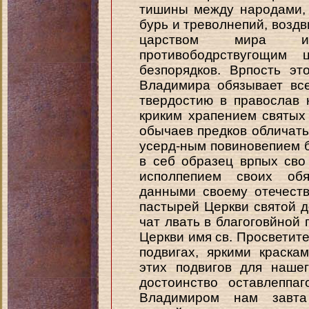
тишины между народами,
бурь и треволнепий, возд
царством мира и 
противободрствугощим 
безпорядков. Врпость эт
Владимира обязывает все
твердостию в православ 
криким храпением святых
обычаев предков обличать
усерд-ным повиновепием 
в себ образец врпых сво
исполпепием своих об
данными своему отечеств
пастырей Церкви святой 
чат лвать в благоговйной
Церкви имя св. Просветите
подвигах, яркими краска
этих подвигов для нашег
достоинство оставлеппа
Владимиром нам завт