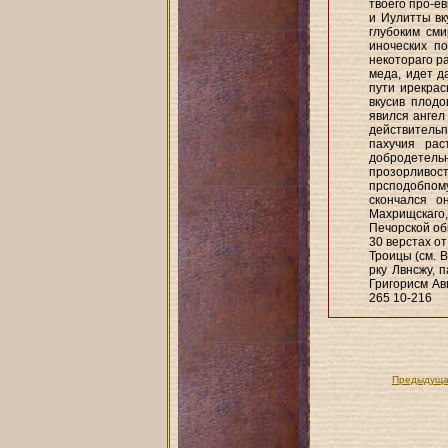
твоего про-е
и Иулитты вк
глубоким см
иноческих п
некотораго р
меда, идет д
пути ирекрас
вкусив плодо
явился ангел
действительп
пахучия рас
добродетел
прозорливости
прсподобпом
скончался о
Махрищскаго
Печорской об
30 верстах от
Троицы (см. В
рку Лвнсжу, 
Григорисм Ав
265 10-216
Предыдуща