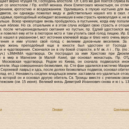
вщает верно чтущия тя, Господень апостоле. От. Сего же дня поется служба К
уп со апостолом. / Пр. елЛІЛ монаха. Инок Египетскаго монастыря, он отли
ирением, кротостию и воздержанием. Удалившись в глухую нустыню для в
одвигов, он однажды пожелал меду и действительно нашел его в скал. 
аздумья, преподобный иобждает возникшую в нем страсть чревоугодия и, не в
альше. Вскор чревоугодие вновь пробудилось в пустынник, когда ему попали
ныя яблоки. Но св. отшельник и в этом случа иобдил свою страсть и отоше
в. после четырехнедельнаго скитания но пустын, пр. Едлий удостоился ви
 и повелел ему итти в пкоторое мсто и там утолить свой голод пищею. Ир. 
о нашел в указанном-!, мст источник ключевой воды и близ него очень вкус
тения и ими утолил свой голод с великим духов-ным веселием. За
ьную жизнь преподобный еще в юности был удостоен от Господа 
 и чудотворения. Скончался он в глу бокой старости, в IV вк. л i .. Пр. (по 
уч.) vJlMHlMA чудотворца. Он пострадал за имя Христово при Диокли
н в мир в Магнезии (в Малой Азии), где основал монастырь. Пр. О
, Московская чудотворца. Родом из Киева, он сначала подвизался ино
ители. Ища совершеннаго безмолвия, пр. Сте фан удалился в мстечко Махри
 Сергиевой лавры) и здсь, после долгих безмолвпых подвигов, основал обител
лад. еп.). Ненависть сосдпих владльцсв земли .заставила его удалиться отсю
па которой он и основал другую обитель Св. Троицы вместе с учепиком свои
пежским (см. 15 июня). Великий князь Димитрий Иоаннович снова и ю i ь. 1
я
Первая
Следующа