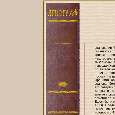
На Главную
врачевания б
смгаивать с п
христиан при
некоторым, 
Ликаонской, 
исповдал Хри
по лагали на
ШлІАНА, епис
послан им н
Франции), о
врачевал бол
его совершил
Христа, он с
вместе с сво
помогая ап. 
Ёфес, были оп
4, ID). Нред
скончались м
Кондак, гл. 