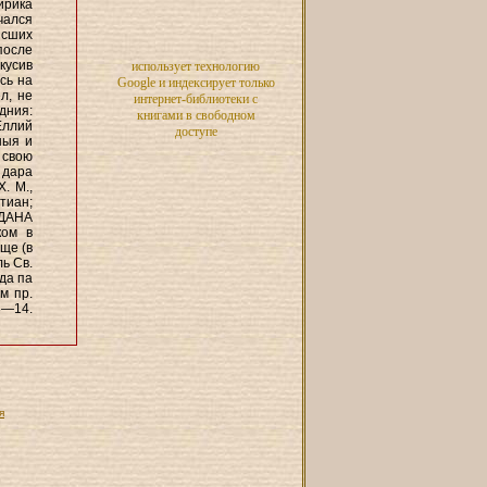
ирика
чался
ысших
после
кусив
использует технологию
сь на
Google и индексирует только
л, не
интернет-библиотеки с
дния:
книгами в свободном
Еллий
доступе
ныя и
 свою
дара
X. М.,
тиан;
ТДАНА
ком в
ще (в
ь Св.
да па
м пр.
3—14.
я