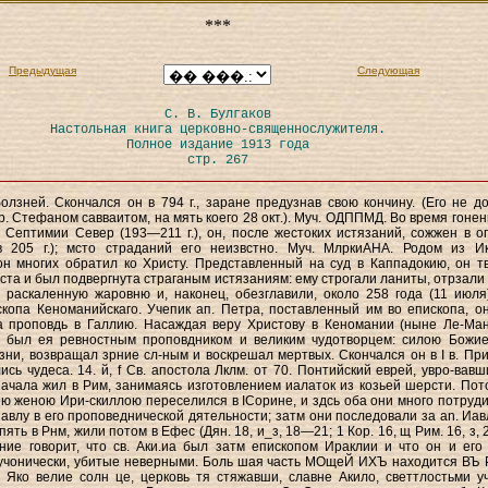
***
Предыдущая
Следующая
С. В. Булгаков
Настольная книга церковно-священнослужителя.
Полное издание 1913 года
стр. 267
олзней. Скончался он в 794 г., заране предузнав свою кончину. (Его не д
р. Стефаном савваитом, на мять коего 28 окт.). Муч. ОДППМД. Во время гонен
 Септимии Север (193—211 г.), он, после жестоких истязаний, сожжен в ог
в 205 г.); мсто страданий его неизвстно. Муч. МлркиАНА. Родом из И
он многих обратил ко Христу. Представленный на суд в Каппадокию, он т
ста и был подвергнута страганым истязаниям: ему строгали ланиты, отрзали 
 раскаленную жаровню и, наконец, обезглавили, около 258 года (11 июля)
копа Кеноманийскаго. Учепик ап. Петра, поставленный им во епископа, о
а проповдь в Галлию. Насаждая веру Христову в Кеномании (ныне Ле-Ман
о был ея ревностным проповдником и великим чудотворцем: силою Божи
зни, возвращал зрние сл-ным и воскрешал мертвых. Скончался он в I в. При
ись чудеса. 14. й, f Св. апостола Лклм. от 70. Понтийский еврей, увро-вавш
начала жил в Рим, занимаясь изготовлением иалаток из козьей шерсти. Пот
ею женою Ири-скиллою переселился в ІСорине, и здсь оба они много потруди
Павлу в его проповеднической дятельности; затм они последовали за an. Иав
ять в Рнм, жили потом в Ефес (Дян. 18, и_з, 18—21; 1 Кор. 16, щ Рим. 16, з, 
ание говорит, что св. Аки.иа был затм епископом Ираклии и что он и его
учонически, убитые неверными. Боль шая часть МОщеЙ ИХЪ находится ВЪ 
4. Яко велие солн це, церковь тя стяжавши, славне Акило, светтлостьми у