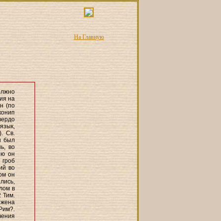
На Главную
олжно
ия на
н (по
конип
вердо
язык,
. Св.
н был
ь, во
ею он
 гроб
ий во
ом он
лись,
лом в
2 Тим.
 жена
Рим?.
чения