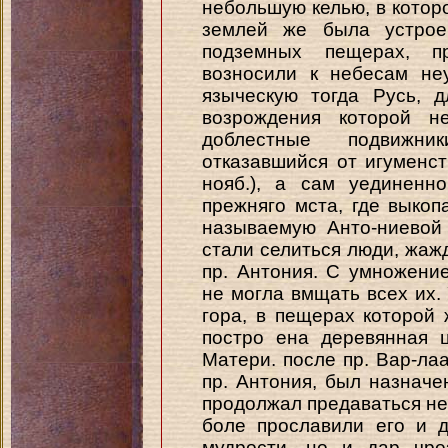
небольшую келью, в которо
землей же была устрое
подземных пещерах, п
возносили к небесам не
языческую тогда Русь, 
возрождения которой н
доблестные подвижн
отказавшийся от игуменст
нояб.), а сам уединенн
прежняго мста, где выко
называемую Анто-ниевой
стали селиться люди, жаж
пр. Антония. С умножени
не могла вмщать всех их.
гора, в пещерах которой
постро ена деревянная 
Матери. после пр. Вар-ла
пр. Антония, был назначе
продолжал предаваться не
боле прославили его и 
мудрости, но и дар чре