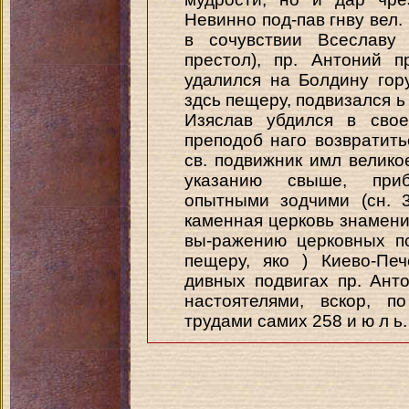
Невинно под-пав гнву вел.
в сочувствии Всеславу 
престол), пр. Антоний 
удалился на Болдину гору
здсь пещеру, подвизался ь 
Изяслав убдился в свое
преподоб наго возвратить
св. подвижник имл велико
указанию свыше, при
опытными зодчими (сн. 
каменная церковь знамени
вы-ражению церковных п
пещеру, яко ) Киево-Пе
дивных подвигах пр. Ант
настоятелями, вскор, п
трудами самих 258 и ю л ь.