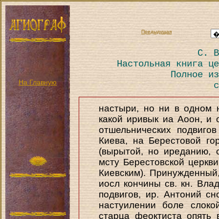
Предыдущая
С. В
Настольная книга це
Полное из
На Главную
с
настыри, но ни в одном 
какой иривык иа Аоон, и о
отшельнических подвиго
Киева, на Берестовой го
(вырытой, но иреданию,
мсту Берестовской церкви
Киевским). Принужденный
иосл кончины св. кн. Вла
подвигов, ир. Антоний сн
настуилении боле слоко
старца феоктиста опять в