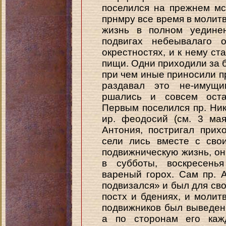
поселился на прежнем мс
прнмру все время в молитв,
жизнь в полном уедине
подвигах небеывалаго о
окрестностях, и к нему с
пищи. Одни приходили за б
при чем иные приносили пр
раздавал это не-имущи
ршались и совсем оста
Первым поселился пр. Нико
ир. феодосий (см. 3 мая
Антония, постригал прих
сели лись вместе с сво
подвижническую жизнь, он
в субботы, воскресень
вареный горох. Сам пр. 
подвизался» и был для св
постх и бдениях, и моли
подвижников был выведен
а по сторонам его каж