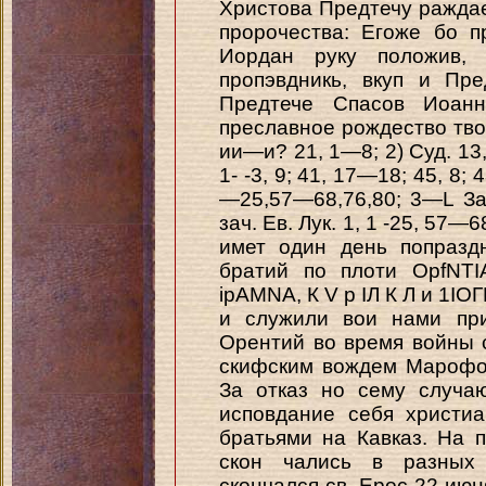
Христова Предтечу раждает
пророчества: Егоже бо 
Иордан руку положив,
пропэвдникь, вкуп и Пре
Предтече Спасов Иоан
преславное рождество твое.
ии—и? 21, 1—8; 2) Суд. 13, 
1- -3, 9; 41, 17—18; 45, 8; 4
—25,57—68,76,80; 3—L Зач.
зач. Ев. Лук. 1, 1 -25, 57
имет один день попраздн
братий по плоти OpfNTI
ipAMNA, К V р IЛ К Л и 1І
и служили вои нами при
Орентий во время войны 
скифским вождем Марофо
За отказ но сему случа
исповдание себя христи
братьями на Кавказ. На п
скон чались в разных
скончался св. Ерос 22 июн