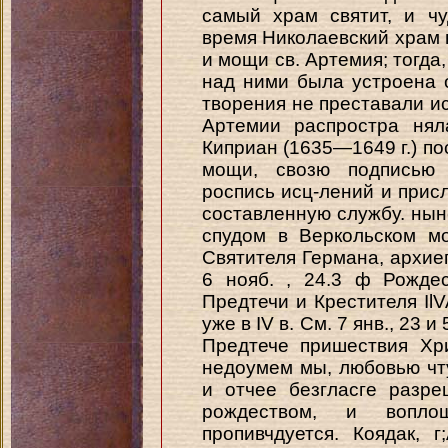
самый храм святит, и чу
время Николаевский храм в
и мощи св. Артемия; тогда,
над ними была устроена 
творения не преставали ист
Артемии распростра нял
Киприан (1635—1649 г.) по
мощи, свозю подписью 
роспись исц-лений и прис
составленную службу. нын
спудом в Веркольском мон
Святителя Германа, архиеп
6 нояб. , 24.3 ф Рождес
Предтечи и Крестителя Il
уже в IV в. См. 7 янв., 23 и
Предтече пришествия Хри
недоумем мы, любовью чт
и отчее безгласге разр
рождеством, и вопл
пропивчдуется. Коядак, 