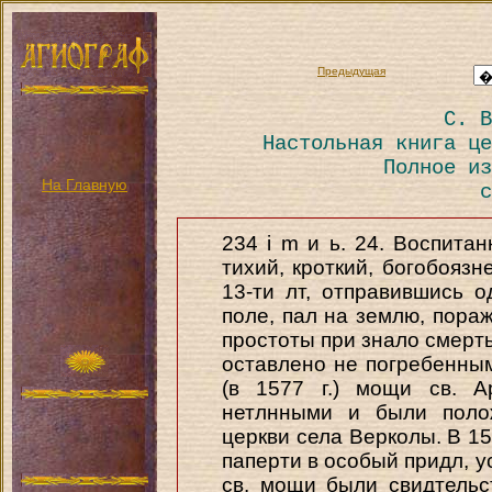
Предыдущая
С. В
Настольная книга це
Полное из
На Главную
с
234 i m и ь. 24. Воспита
тихий, кроткий, богобояз
13-ти лт, отправившись 
поле, пал на землю, пора
простоты при знало смерть
оставлено не погребенным
(в 1577 г.) мощи св. А
нетлнными и были поло
церкви села Верколы. В 15
паперти в особый придл, у
св. мощи были свидтельс