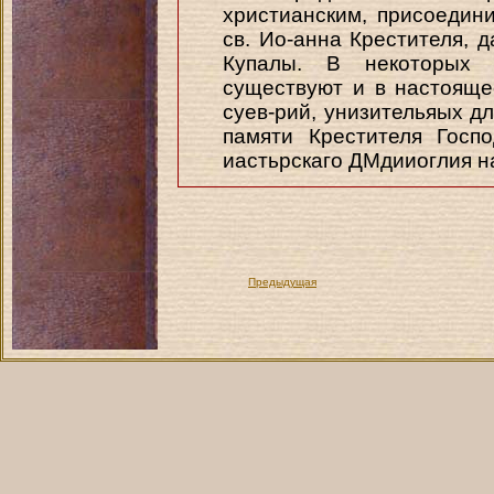
христианским, присоедин
св. Ио-анна Крестителя, 
Купалы. В некоторых 
существуют и в настояще
суев-рий, унизительяых д
памяти Крестителя Госп
иастьрскаго ДМдииоглия на
Предыдущая