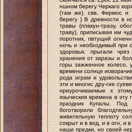
ншном берегу Черкаго коря
(там же), свв. Фирмос 
берегу ) В древности в 
травы (плакун-траэу, обо
траву), приписывая им чу
поротник, пвтущий огнен
ночь и необходимый при о
здоровья, прыгали чре
хранения от заразы и бол
горы зажженное колесо, у
времени солнце иоворачив
рода играм и удовольств
эти и многис дру-гие суев
нриурочиваемые к этом
языческия времена в эту 
праздник Купалы. Под
боготворили благодтель
живительную теплоту сол
сокрыт и в вод, и в огн, и
наши предки, но своей не