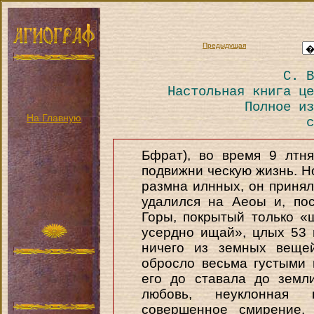
Предыдущая
С. В
Настольная книга це
Полное из
На Главную
с
Бфрат), во время 9 лтн
подвижни ческую жизнь. Н
размна илнных, он принял 
удалился на Аеоы и, по
Горы, покрытый только «
усердно ищай», цлых 53 
ничего из земных вещей
обросло весьма густыми
его до ставала до земл
любовь, неуклонная 
совершенное смирение, 