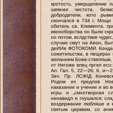
кротость, умерщвление п
шевная чистота, без
добродетели, кото рым
скончался в 734 г. Мощи
обитель св. Климента, п
иконоборства он были скр
но потом, вслдствие чудес,
случаю смут на Аеон, бы
деИИе ФОТОКОМИ. Кондак, 
сожительства, в пещерах
желанием Боже-ствеппым, и
от Негоже впец пргял ecu
Ап. Гал. 5, 22—26; 6, и—2
Зач. Пр. ЛСЖІД Коневск
Родом из предлов Нов
наказании и учении и во в
игры и „смхотворная с
ненавидл и гнушался; сла
воздержание любляше и е
святым церквам, со вни