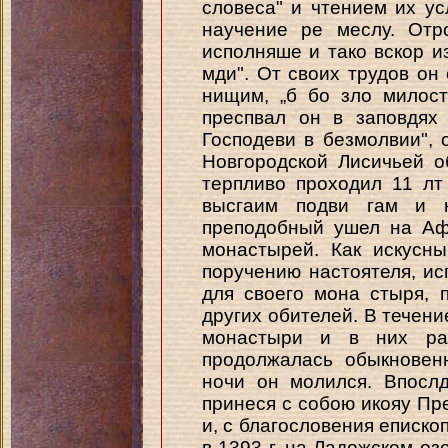
словеса" и чтением их ус
научение ре меслу. Отр
исполняше и тако вскор и
мди". От своих трудов о
нищим, „б бо зло милост
преспвал он в заповдях
Господеви в безмолвии",
Новгородской Лисичьей о
терпливо проходил 11 лт
высгаим подви гам и к
преподобный ушел на Аф
монастырей. Как искусны
поручению настоятеля, и
для своего мона стыря, 
других обителей. В течени
монастыри и в них ра
продолжалась обыкновен
ночи он молился. Впослд
принеся с собою икояу Пре
и, с благословения еписко
в 1393 г. на Ладожском озе