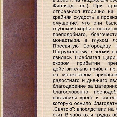
Финлянд. еп.) При арх
отправился вторично на 
крайняя скудость в прови
смущение, что они было
глубокой скорби о постиг
преподобнаго, благочес
монастыря, в глухом л
Пресвятую Богородицу 
Погруженному в легкий со
явилась Преблагая Цари
скором прибытии пре
действительпо прибыл пр
со множеством припасов
радостнаго и див-наго я
благодарение за материнс
благословенно преподо
поставили крест и святу
которую оснило благодатн
„Святою"; впослдствии на 
скит. В заботах и трудах о