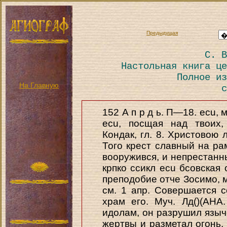
Предыдущая
С. В
Настольная книга це
Полное из
На Главную
с
152 А п p д ь. П—18. ecu, 
ecu, посщая над твоих,
Кондак, гл. 8. Христовою 
Того крест славный на ра
вооружився, и непрестанн
крпко ссикл ecu бсовская 
преподобие отче Зосимо, м
см. 1 апр. Совершается с
храм его. Муч. Лд()(АН
идолам, он разрушил языч
жертвы и разметал огонь, 