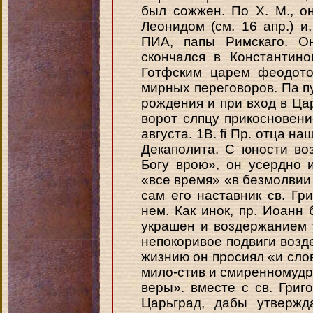
был сожжен. По X. М., о
Леонидом (см. 16 апр.) и
ПИА, папы Римскаго. О
скончался в Константино
Готфским царем феодото
мирных переговоров. Па пу
рождения и при вход в Ца
ворот слпцу прикосновени
августа. 1В. fi Пр. отца н
Декаполита. С юности во
Богу врою», он усердно 
«все время» «в безмолвии м
сам его наставник св. Гри
нем. Как инок, пр. Иоанн
украшен и воздержанием 
непокоривое подвиги воз
жизнию он просиял «и сло
мило-стив и смиренномудр,
веры». вместе с св. Гри
Царьград, дабы утвержд