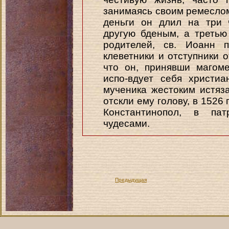
занимаясь своим ремеслом
деньги он длил на три 
другую бденым, а третью
родителей, св. Иоанн п
клеветники и отступники о
что он, принявши магоме
испо-вдует себя христи
мученика жестоким истяза
отскли ему голову, в 1526
Константинопол, в пат
чудесами.
Предыдущая