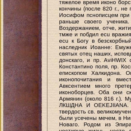
тяжелое время иконо борс
кончины (после 820 г., не 
Иосифом пснописцем при г
раньше своего ученика.
Воздержанием, отче, жити
тмже и побдил ecu вражия
ecu к Богу в безскорбны
наследник Иоанне: Емуж
святых отец наших, испов
донскаго, и пр. AviHWIX
Константино поля, пр. Ко
епископом Халкидона. 
иконопочитания и вмес
Авксентием много прете
иконоборцев. Оба они с
Армянин (около 816 г.). 
ЛКШДНА И OEKEJIIANA. 
твердость св. великомучени
были усечены мечем, в Ник
Новаго. Родом из Эпира
честивую жизнь, часто