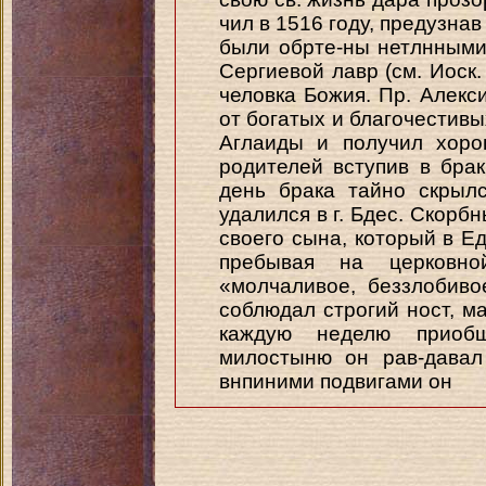
чил в 1516 году, предузнав
были обрте-ны нетлнными
Сергиевой лавр (см. Иоск. 
человка Божия. Пр. Алекс
от богатых и благочестив
Аглаиды и получил хоро
родителей вступив в бра
день брака тайно скрыл
удалился в г. Бдес. Скорб
своего сына, который в Е
пребывая на церковно
«молчаливое, беззлобиво
соблюдал строгий ност, м
каждую неделю приоб
милостыню он рав-давал
внпиними подвигами он