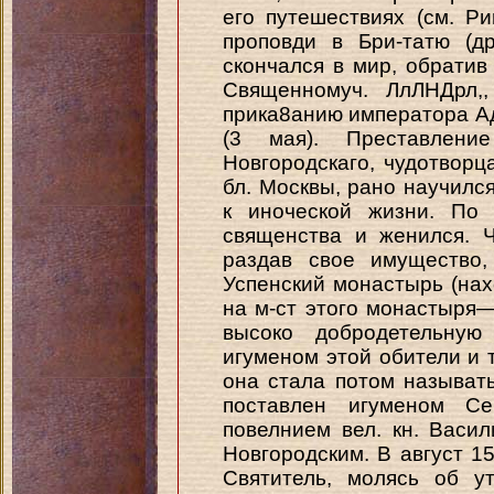
его путешествиях (см. Р
проповди в Бри-татю (д
скончался в мир, обратив
Священномуч. ЛлЛНДрл,,
прика8анию императора Адр
(3 мая). Преставлени
Новгородскаго, чудотворца
бл. Москвы, рано научилс
к иноческой жизни. По 
священства и женился. 
раздав свое имущество,
Успенский монастырь (нах
на м-ст этого монастыря—
высоко добродетельну
игуменом этой обители и т
она стала потом называть
поставлен игуменом Се
повелнием вел. кн. Васи
Новгородским. В август 15
Святитель, молясь об у