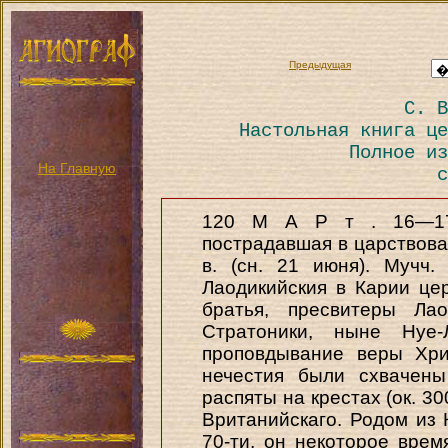
Предыдущая
С. В
Настольная книга це
Полное из
На Главную
с
120 M А Р т . 16—17.
пострадавшая в царствова
в. (сн. 21 июня). Мучч
Лаодикийския в Карии це
братья, пресвитеры Ла
Стратоники, ныне Нуе-
проповдывание веры Хри
нечестия были схвачены
распяты на крестах (ок. 30
Вританийскаго. Родом из 
70-ти, он некоторое врем