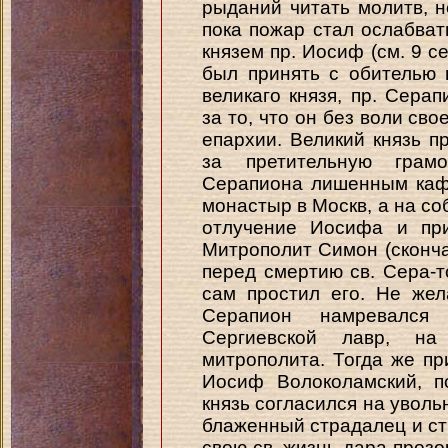
рыданий читать молитв, н
пока пожар стал ослабват
князем пр. Иосиф (см. 9 се
был принять с обителью 
великаго князя, пр. Сер
за то, что он без воли сво
епархии. Великий князь п
за претительную грамо
Серапиона лишенным каф
монастыр в Москв, а на соб
отлучение Иосифа и пр
Митрополит Симон (скончав
перед смертию св. Сера-т
сам простил его. Не жел
Серапион намревалс
Сергиевской лавр, н
митрополита. Тогда же пр
Иосиф Волоколамский, п
князь согласился на уволь
блаженный страдалец и ст
свою св. жизнь дара прозо