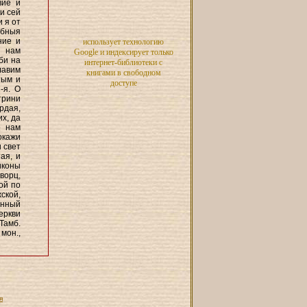
вие и
и сей
 я от
обныя
ние и
использует технологию
и нам
Google и индексирует только
би на
интернет-библиотеки с
лавим
книгами в свободном
тым и
доступе
-я. О
трини
рдая,
х, да
о нам
окажи
 свет
ая, и
иконы
ворц,
ой по
ской,
енный
еркви
Тамб.
 мон.,
я