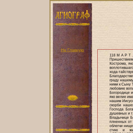
На Главную
118 M А Р Т .
Пришествием
Кострома, як
воплотившаго
хода-тайству
Благодарств
граду нашему
ними к Сыну 
любовию вопи
Богородице и
яко велие им
нашим Иисусо
скорби наше
Господа Бог
душевных и т
Владычице Б
плненных от 
облегчи нищет
стию и жи