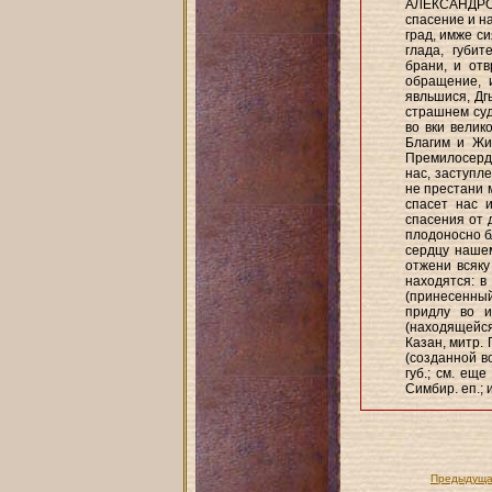
АЛЕКСАНДРОВ
спасение и на
град, имже си
глада, губит
брани, и от
обращение, 
явльшися, Дг
страшнем суд
во вки велик
Благим и Жи
Премилосерда
нас, заступл
не престани 
спасет нас 
спасения от 
плодоносно б
сердцу нашем
отжени всяку
находятся: в
(принесенный
придлу во и
(находящейся
Казан, митр. 
(созданной в
губ.; см. еще
Симбир. еп.; 
Предыдуща