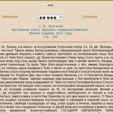
***
Предыдущая
Следующая
С. В. Булгаков
Настольная книга церковно-священнослужителя.
Полное издание 1913 года
стр. 120
 14. Теперь эта икона—в Костромском Успенском собор Си. 16 авг. Тропарь, г
 честныя Тфоея иконы Богоотроковице, обрадованный днесь Богохранимый
оже древний Израиль к кивоту завета, притекает ко изображению лица Твое
ся от Тебе Бога нашего, да Твоим матерним к Нему пред стате льете о м, п
еши всем, под сень крова Твоего прибгающим, мир и велию милость. Кондак, г
енная приносяще Tu раби Твои Бого-родительнице о всх, имиже благодял
, из глубины души взываем к Тебе, и мили ся дем, не престани Владычице м
Твоему и Богу нашему молитвами подавати вся благая и спасительная всем, в
ющим Tu: Радуйся Дво, хри-стиан похвале Молитва 1-я. О Пресвятая Влад
 Присно-дво Марие, единая надеждо нам гршным, к Теб прибегаем и Тебе м
аши дерзновение пред рождшимся от Тебе по плоти Господем Богом и Спаси
м Христом. Не презри слез наших, не еозгнушайся воздыханий наших, не о
я, не посрами упования нашего на Тя, но матерними молении Твоими 
а, да сподобит нас гршных и недостойных свободитися от грехов и стр
лесных, умрети миру и жити Ему Единому по вся дни живота нашего. О Прес
ого родице, путешествующим спутешествуй и ограждай и охраняй оныя, и
плнения, свободи страждущих от бед, утши сущих в печали, скорбех и напа
у и всяко зло-страдание телесное, и даруй всем вся потребная к животу, бла
зни временней. Благочестивйшаго ГОСУДАРЯ ИМПЕРАТОРА НИК