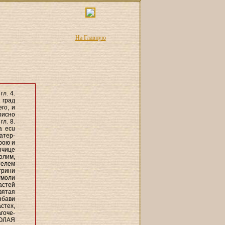
На Главную
л. 4.
 град
го, и
рисно
л. 8.
а ecu
атер-
рою и
ычице
олим,
телем
трини
умоли
астей
вятая
збави
стех,
гоче-
ОЛАЯ