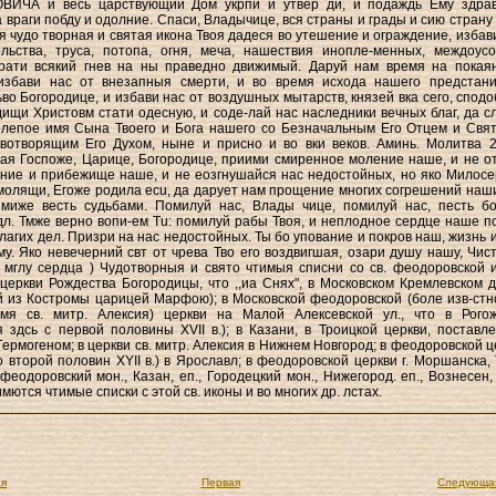
ИЧА и весь царствующий Дом укрпи и утвер ди, и подаждь Ему здра
 враги побду и одолние. Спаси, Владычице, вся страны и грады и сию страну 
я чудо творная и святая икона Твоя дадеся во утешение и ограждение, избави
ельства, труса, потопа, огня, меча, нашествия инопле-менных, междоус
врати всякий гнев на ны праведно движимый. Даруй нам время на покая
избави нас от внезапныя смерти, и во время исхода нашего предстан
ьво Богородице, и избави нас от воздушных мытарств, князей вка сего, сподо
ищи Христовм стати одесную, и соде-лай нас наследники вечных благ, да с
олепое имя Сына Твоего и Бога нашего со Безначальным Его Отцем и Свя
вотворящим Его Духом, ныне и присно и во вки веков. Аминь. Молитва 2
я Госпоже, Царице, Богородице, приими смиренное моление наше, и не о
ение и прибежище наше, и не еозгнушайся нас недостойных, но яко Милосе
молящи, Егоже родила ecu, да дарует нам прощение многих согрешений наши
имиже весть судьбами. Помилуй нас, Влады чице, помилуй нас, песть б
дл. Тмже верно вопи-ем Tu: помилуй рабы Твоя, и неплодное сердце наше п
лагих дел. Призри на нас недостойных. Ты бо упование и покров наш, жизнь и
у. Яко невечерний свт от чрева Тво его воздвигшая, озари душу нашу, Чист
 мглу сердца ) Чудотворныя и свято чтимыя списни со св. феодоровской 
 церкви Рождества Богородицы, что ,,иа Снях", в Московском Кремлевском д
 из Костромы царицей Марфою); в Московской феодоровской (боле изв-стн
мя св. митр. Алексия) церкви на Малой Алексевской ул., что в Рогож
 здсь с первой половины XVII в.); в Казани, в Троицкой церкви, поставл
Гермогеном; в церкви св. митр. Алексия в Нижнем Новгород; в феодоровской ц
о второй половин XYII в.) в Ярославл; в феодоровской церкви г. Моршанска, 
 феодоровский мон., Казан, еп., Городецкий мон., Нижегород. еп., Вознесен,
имются чтимые списки с этой св. иконы и во многих др. лстах.
я
Первая
Следующа