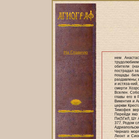
На Главную
нем Анастас
трудолюбием
обители (на
пострадал за
пощады били
раздавлены; в
и истяза-ний,
смерти Хозро
Вселен. Собо
главы его в 
Викентия и А
церкви Крест
Тимофея вер
Перейди яко 
Пи(5ГиЛ, Шт 
377. Родом сл
Адриапольск
Чернаго моря
Леонт и Сио