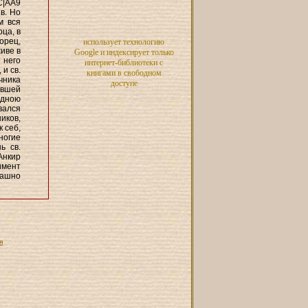
С|АА9
в. Но
м вся
рца, в
орец,
использует технологию
иве в
Google и индексирует только
 него
интернет-библиотеки с
 и св.
книгами в свободном
ычника
доступе
авшей
одною
вался
иков,
 себ,
Многие
ь св.
Анкир
имент
рашно
я