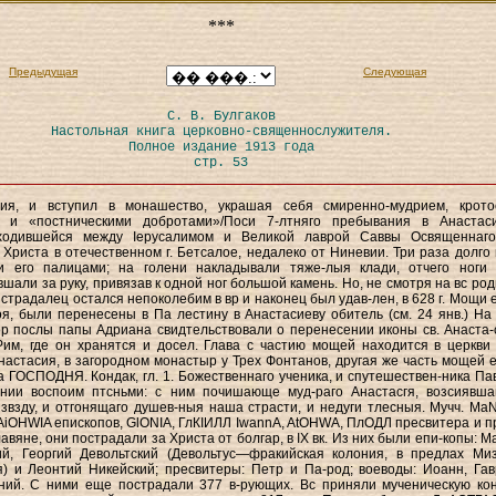
***
Предыдущая
Следующая
С. В. Булгаков
Настольная книга церковно-священнослужителя.
Полное издание 1913 года
стр. 53
ия, и вступил в монашество, украшая себя смиренно-мудрием, крото
 и «постническими добротами»/Поси 7-лтняго пребывания в Анастас
ходившейся между Іерусалимом и Великой лаврой Саввы Освященнаго
 Христа в отечественном г. Бетсалое, недалеко от Ниневии. Три раза долго 
 его палицами; на голени накладывали тяже-лыя клади, отчего ноги
шали за руку, привязав к одной ног большой камень. Но, не смотря на вс род
 страдалец остался непоколебим в вр и наконец был удав-лен, в 628 г. Мощи 
я, были перенесены в Па лестину в Анастасиеву обитель (см. 24 янв.) На
р послы папы Адриана свидтельствовали о перенесении иконы св. Анаста-
Рим, где он хранятся и досел. Глава с частию мощей находится в церкви 
настасия, в загородном монастыр у Трех Фонтанов, другая же часть мощей 
а ГОСПОДНЯ. Кондак, гл. 1. Божественнаго ученика, и спутешествен-ника Па
нии воспоим птсньми: с ним почишающе муд-раго Анастасгя, возсиявша
звзду, и отгонящаго душев-ныя наша страсти, и недуги тлесныя. Мучч. MaN
AiOHWIA епископов, GlONIA, ГлКІИЛЛ IwannA, AtOHWA, ПлОДЛ пресвитера и п
авяне, они пострадали за Христа от болгар, в IX вк. Из них были епи-копы: 
ий, Георгий Девольтский (Девольтус—фракийская колония, в предлах Ми
) и Леонтий Никейский; пресвитеры: Петр и Па-род; воеводы: Иоанн, Гав
ний. С ними еще пострадали 377 в-рующих. Вс приняли мученическую кон