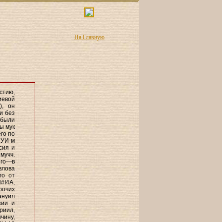
На Главную
стию,
иевой
), он
и без
 были
ы мук
его по
 УИ-м
сия и
мучч.
его—в
влова
го от
#I4A,
рочих
Мануил
зии и
риил,
чину,