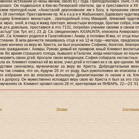
 многих истязаний ус-чены мечем, около 817 года. Преподобномуч. ЛнАСТГА
рскаго. Он подвизался в Кие-во-Печерской обители, где и преставился в XII 
ским преподоб-ным, «Анастасий дерзновение им к Богу, в прошении свое
. 28 сентября. Преставление пр. M а к а р и я Жабынскаго, Бдевскаго чудотво
нодику Блевскаго монастыря, ,.преподобный отец Макарий, блевский чудотв
: мраз, зной, в глад и жажд претерп, монастыри возгради, братию собра, пож
м дта довольна, преставися в лто 7131, погребен ученики своими в своем от
стыр" (см. Тул. еп.). 23. Д- Св. священномуч. K/UIAUNTA, епископа Анкирскаго,
А. Св. Климент родился в Галатийском г. Анкир, в половин III вка, от отца яз
стианки. В мла-денчеств лишившись отца и на 12-м году—матери, предсказ
скую кончину за веру во Христа, он был усыновлен Софиею, богатою, благор
ною гражданкою г. Анккры. Руково димый ея примром, юный Климент воспиты
ем. Во время страшнаго голода, бывшаго в Галатии, когда некоторые из язычн
окормить своих дтей, бросали своих младенцев, София собирала несчастных к
ла их. Климент помогал ей во всем, учил дтей и готовил их к св. кре-щению. 
дствии скончались мученически за веру во Христа. Добродетельная жизн
а так славна, что он, будучи 20 лт от роду, был рукоположен во епископа 
 по избрании его во епископы вспыхнуло Диоклитианово го нение и св. Кл
 к допросу. Он мужественно исповдал веру свою во Христа п был за это ст
х мучениях св. Климент нровел около 28 лт, иретерпвая их ЯНВАРЬ. 22—23. 51
я
Первая
Следующа