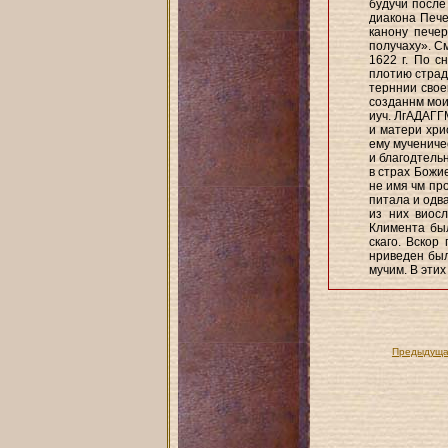
будучи после
диакона Пече
канону печер
получаху». См
1622 г. По с
плотию страда
терннии свое
созданнм моиа
иуч. ЛгАДАГГМ
и матери хри
ему мучениче
и благодтель
в страх Божи
не имя чм пр
питала и одва
из них виосл
Климента был
скаго. Вскор
нриведен был
мучим. В эти
Предыдуща