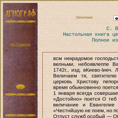
Предыдущая
С. В
Настольная книга це
Полное из
На Главную
всм некрадомое господьст
велньми, небоявлеппе В
1742г., изд. вКиево-Іиеч.
Величаем тя, святителю
церковь Христову пепор
время обыкновенно поется
1 января всегда совершае
«Достойно» поется О теб 
величание и Евангелие 
«Честнйшую не поем, но п
Отпуст служб особый — Об