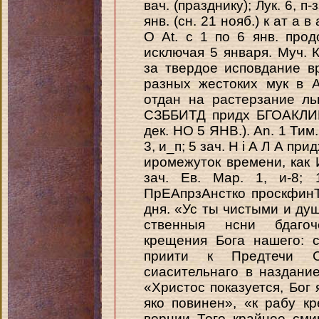
вач. (празднику); Лук. 6, п-
янв. (сн. 21 нояб.) к ат а
О At. с 1 по 6 янв. прод
исключая 5 января. Муч. 
за твердое исповдание в
разных жестоких мук в 
отдан на растерзание ль
СЗББИТД придх БГОАКЛИИ
дек. НО 5 ЯНВ.). An. 1 Тим. 
3, и_п; 5 зач. H i А Л А п
иромежуток времени, как И
зач. Ев. Map. 1, и-8; 
ПрЕАпрзАнстко проскфинТ
дня. «Ус ты чистыми и д
ственныя нсни бдагоч
крещения Бога нашего: 
приити к Предтечи 
сиасительнаго в наздани
«Христос показуется, Бог 
яко повинен», «к рабу к
вернии Того крайнее сми