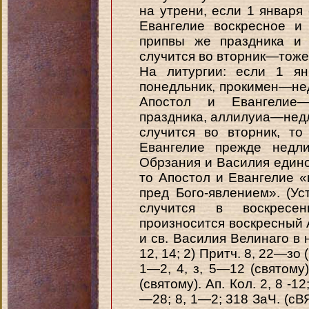
на утрени, если 1 января 
Евангелие воскресное и
припвы же праздника и 
случится во вторник—тоже 
На литургии: если 1 ян
понедльник, прокимен—нед
Апостол и Евангелие
праздника, аллилуиа—недл
случится во вторник, то
Евангелие прежде недл
Обрзания и Василия едино»
то Апостол и Евангелие 
пред Бого-явлением». (Уст
случится в воскресе
произносится воскресный 
и св. Василия Велинаго в н
12, 14; 2) Притч. 8, 22—зо 
1—2, 4, з, 5—12 (святому).
(святому). Ап. Кол. 2, 8 -1
—28; 8, 1—2; 318 ЗаЧ. (сВЯ