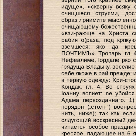
идуще», «скверну всяку 
очищшеся струями, дос
образ лриимите мысленно»
очищающему божественны
«взи-рающе на Христа с
рабия о(раза, под крпку
вземшеся: яко да к
ПОЧТИМЪ». Тропарь, гл. 4.
Нефеалиме, Іордапе рко с
грядуща Владыку, веселие
себе якоже в рай прежде: и
в первую одежду: Хри-стос
Кондак, гл. 4. Во струя
Іоанну вопиет: ne убойся
Адама первозданнаго. 1
порядон („столп") военре
нить, ниже); так как есл
слдугощий воскресный день
читается особое праздни
кресяое, падающее на 6 ян