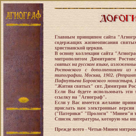
Главным принципом сайта "Агиогр
содержащих жизнеописания святы
христианской церкви.
В основу коллекции сайта "Агиог
митрополитом Димитрием Ростов
святых на русском языке, изложенны
Ростовского с дополнениями из п
типографии. Москва, 1902. (Реприн
Пафнутьева Боровского монастыря, 1
"Жития святых" свт. Димитрия Рос
Если Вы будете использовать эти 
ссылку на "Агиограф".
Если у Вас имеется желание приня
прислать нам электронные верси
("Патерики" "Прологи" "Минеи"и т.п
Список литературы, которую мы ищ
Прежде всего - Четьи-Минеи
митроп