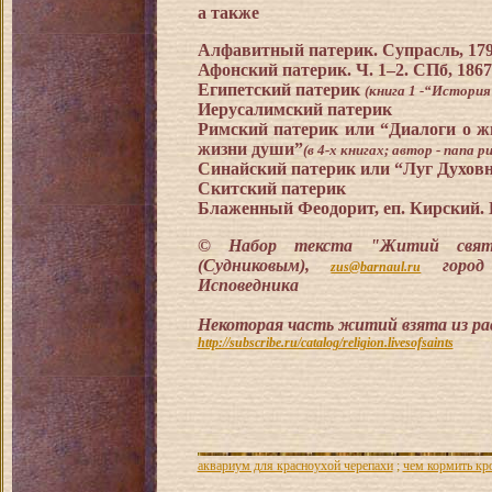
а также
Алфавитный патерик. Супрасль, 17
Афонский патерик. Ч. 1–2. СПб, 1867
Египетский
патерик
(книга 1 -
“История 
Иерусалимский
п
атерик
Римский
патерик
или “Диалоги о ж
жизни души”
(в 4-х книгах; автор - папа р
Синайский
патерик
или “Луг Духов
Скитский
патерик
Блаженный Феодорит, еп. Кирский. 
© Набор текста
"Житий св
(Судниковым),
горо
zus@barnaul.ru
Исповедника
Некоторая часть житий взята из рас
http://subscribe.ru/catalog/religion.livesofsaints
аквариум для красноухой черепахи
;
чем кормить кр